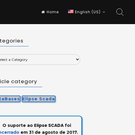
Home
English (US)
tegories
ticle category
taBases
Elipse Scada
Elipse SCADA
O suporte ao
foi
ncerrado
em 31 de agosto de 2017.