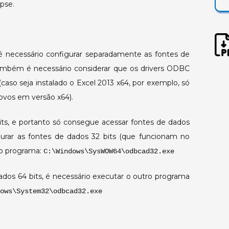
ipse.
 necessário configurar separadamente as fontes de
 Também é necessário considerar que os drivers ODBC
caso seja instalado o Excel 2013 x64, por exemplo, só
ovos em versão x64).
s, e portanto só consegue acessar fontes de dados
gurar as fontes de dados 32 bits (que funcionam no
 o programa:
C:\Windows\SysWOW64\odbcad32.exe
dados 64 bits, é necessário executar o outro programa
ows\System32\odbcad32.exe