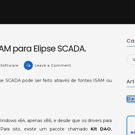
Ca
AM para Elipse SCADA.
on
 Software
Leave a Comment
Conexões
ODBC
se SCADA pode ser feito através de fontes ISAM ou
Ar
e
ISAM
Da
para
Elipse
SCADA.
ndows x64, apenas x86, e desde que os drivers para
. Para isto, existe um pacote chamado
Kit DAO
,
e