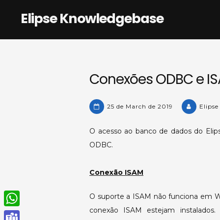
Skip
Elipse Knowledgebase
to
content
Conexões ODBC e IS
25 de March de 2019
Elipse
O acesso ao banco de dados do Elip
ODBC.
Conexão ISAM
O suporte a ISAM não funciona em Wi
conexão ISAM estejam instalados
W