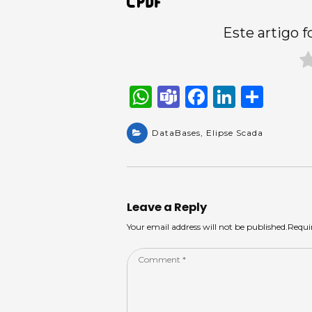
Este artigo f
W
T
F
Li
S
h
e
a
n
h
a
DataBases
a
,
Elipse Scada
c
k
ar
ts
m
e
e
e
A
s
b
dI
p
o
n
Leave a Reply
p
o
Your email address will not be published.Requi
k
Comment
*