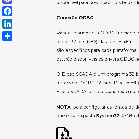
disponível para download no site da El
h
T
a
Conexão ODBC
e
F
t
a
a
Para que suporte a ODBC funcione, é
L
s
m
c
dados 32 bits (x86) das fontes x64.
i
A
S
s
são específicos para cada plataforma (
e
n
p
h
estarão disponíveis os drivers ODBC n
b
k
p
a
o
e
O Elipse SCADA é um programa 32 bit
r
o
de drivers ODBC 32 bits. Para confi
d
e
k
Elipse SCADA), é necessário executar
I
n
NOTA
: para configurar as fontes de 
que está na pasta
System32
:
C:\Wind