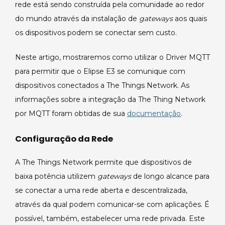
se
rede está sendo construída pela comunidade ao redor
comunicar
do mundo através da instalação de
gateways
aos quais
com
os dispositivos podem se conectar sem custo.
dispositivos
conectados
Neste artigo, mostraremos como utilizar o Driver MQTT
a
para permitir que o Elipse E3 se comunique com
The
dispositivos conectados a The Things Network. As
Things
Network.
informações sobre a integração da The Thing Network
por MQTT foram obtidas de sua
documentação
.
Configuração da Rede
A The Things Network permite que dispositivos de
baixa potência utilizem
gateways
de longo alcance para
se conectar a uma rede aberta e descentralizada,
através da qual podem comunicar-se com aplicações. É
possível, também, estabelecer uma rede privada. Este