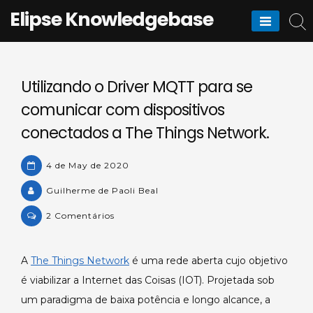
Skip
Elipse Knowledgebase
to
content
Utilizando o Driver MQTT para se
comunicar com dispositivos
conectados a The Things Network.
4 de May de 2020
Guilherme de Paoli Beal
on
2 Comentários
Utilizando
o
A
The Things Network
é uma rede aberta cujo objetivo
Driver
é viabilizar a Internet das Coisas (IOT). Projetada sob
MQTT
para
um paradigma de baixa potência e longo alcance, a