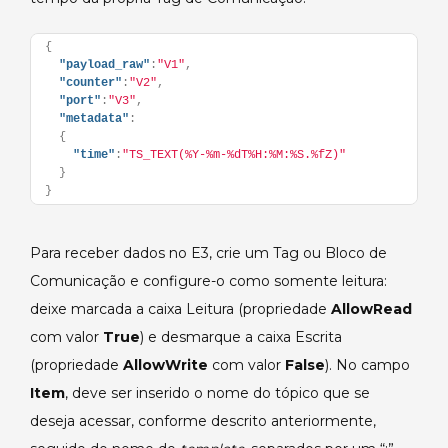
{
"payload_raw"
:
"V1"
,
"counter"
:
"V2"
,
"port"
:
"V3"
,
"metadata"
:
{
"time"
:
"TS_TEXT(%Y-%m-%dT%H:%M:%S.%fZ)"
}
}
Para receber dados no E3, crie um Tag ou Bloco de
Comunicação e configure-o como somente leitura:
deixe marcada a caixa Leitura (propriedade
AllowRead
com valor
True
) e desmarque a caixa Escrita
(propriedade
AllowWrite
com valor
False
). No campo
Item
, deve ser inserido o nome do tópico que se
deseja acessar, conforme descrito anteriormente,