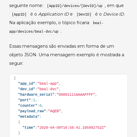
seguinte nome:
, em que
[AppID]/devices/[DevID]/up
é o
Application ID
e
é o
Device ID
.
[AppID]
[DevID]
Na aplicação exemplo, o tópico ficaria
beal-
.
app/devices/beal-dvc/up
Essas mensagens são enviadas em forma de um
objeto JSON. Uma mensagem exemplo é mostrada a
seguir:
{
"app_id"
:
"beal-app"
,
"dev_id"
:
"beal-dvc"
,
"hardware_serial"
:
"00001111AAAAFFFF"
,
"port"
:
1
,
"counter"
:
0
,
"payload_raw"
:
"AQEB"
,
"metadata"
:
{
"time"
:
"2020-04-09T16:58:41.105992752Z"
}