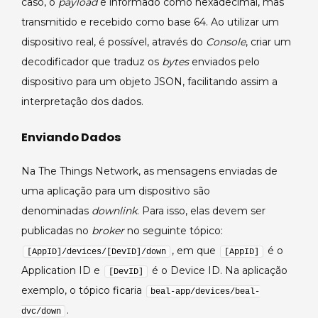
caso, o
payload
é informado como hexadecimal, mas
transmitido e recebido como base 64. Ao utilizar um
dispositivo real, é possível, através do
Console
, criar um
decodificador que traduz os
bytes
enviados pelo
dispositivo para um objeto JSON, facilitando assim a
interpretação dos dados.
Enviando Dados
Na The Things Network, as mensagens enviadas de
uma aplicação para um dispositivo são
denominadas
downlink
. Para isso, elas devem ser
publicadas no
broker
no seguinte tópico:
, em que
é o
[AppID]/devices/[DevID]/down
[AppID]
Application ID e
é o Device ID. Na aplicação
[DevID]
exemplo, o tópico ficaria
beal-app/devices/beal-
.
dvc/down