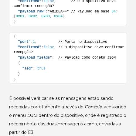
"confirmed"
:
false
,
       // O dispositivo deve 
confirmar recepção?
"payload_raw"
:
"AQIDBA==" // Payload em base 
64
:
[
0x01
,
0x02
,
0x03
,
0x04
]
}
{
"port"
:
1
,
          // Porta no dispositivo
"confirmed"
:
false
,
 // O dispositivo deve confirmar 
recepção?
"payload_fields"
:
  // Payload como objeto JSON
{
"led"
:
true
}
}
É possível verificar se as mensagens estão sendo
recebidas corretamente através do
Console
, acessando
o menu
Data
dentro do dispositivo, onde é registrado o
recebimento das duas mensagens acima, enviadas a
partir do E3.