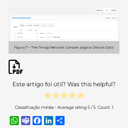
Figura 7 – The Things Network Console: página
Device Data
.
Este artigo foi útil? Was this helpful?
Classificação média - Average rating
5
/ 5. Count:
1
W
T
F
Li
S