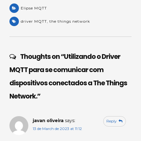
h
e
a
n
h
a
Elipse MQTT
a
c
k
ar
ts
m
e
e
e
driver MQTT
,
the things network
A
s
b
dI
p
o
n
p
o
Thoughts on “
Utilizando o Driver
k
MQTT para se comunicar com
dispositivos conectados a The Things
Network.
”
javan oliveira
says:
Reply
13 de March de 2023 at 11:12