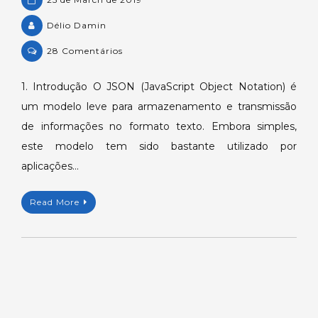
Délio Damin
on
28 Comentários
Consumindo
e
1. Introdução O JSON (JavaScript Object Notation) é
enviando
um modelo leve para armazenamento e transmissão
dados
de informações no formato texto. Embora simples,
de
este modelo tem sido bastante utilizado por
um
aplicações…
webservice
que
utiliza
Read More
o
formato
JSON.