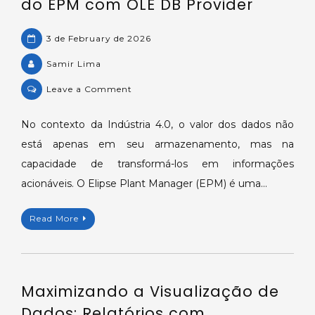
do EPM com OLE DB Provider
Processor
na
3 de February de 2026
Transformação
Digital.
Samir Lima
on
Leave a Comment
A
Ponte
No contexto da Indústria 4.0, o valor dos dados não
entre
está apenas em seu armazenamento, mas na
a
capacidade de transformá-los em informações
Operação
acionáveis. O Elipse Plant Manager (EPM) é uma…
e
a
Read More
Gestão:
Desbloqueando
Dados
do
Maximizando a Visualização de
EPM
com
Dados: Relatórios com