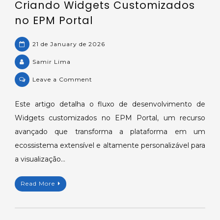
Criando Widgets Customizados
no EPM Portal
21 de January de 2026
Samir Lima
on
Leave a Comment
Criando
Widgets
Este artigo detalha o fluxo de desenvolvimento de
Customizados
Widgets customizados no EPM Portal, um recurso
no
avançado que transforma a plataforma em um
EPM
ecossistema extensível e altamente personalizável para
Portal
a visualização…
Read More