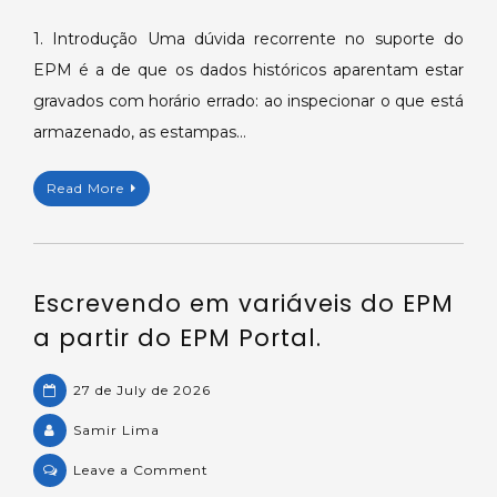
Armazenamento
de
1. Introdução Uma dúvida recorrente no suporte do
dados
EPM é a de que os dados históricos aparentam estar
em
gravados com horário errado: ao inspecionar o que está
UTC
armazenado, as estampas…
no
EPM
Read More
Server.
Escrevendo em variáveis do EPM
a partir do EPM Portal.
27 de July de 2026
Samir Lima
on
Leave a Comment
Escrevendo