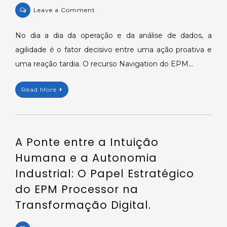
on
Leave a Comment
Dominando
a
No dia a dia da operação e da análise de dados, a
Visualização:
agilidade é o fator decisivo entre uma ação proativa e
O
uma reação tardia. O recurso Navigation do EPM…
Poder
do
Read More
Navigation
no
EPM
Portal.
A Ponte entre a Intuição
Humana e a Autonomia
Industrial: O Papel Estratégico
do EPM Processor na
Transformação Digital.