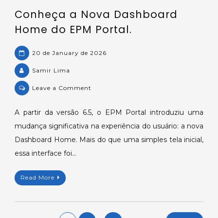
Conheça a Nova Dashboard
Home do EPM Portal.
20 de January de 2026
Samir Lima
on
Leave a Comment
Conheça
a
A partir da versão 6.5, o EPM Portal introduziu uma
Nova
mudança significativa na experiência do usuário: a nova
Dashboard
Dashboard Home. Mais do que uma simples tela inicial,
Home
essa interface foi…
do
EPM
Read More
Portal.