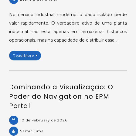
Democratizando
Dados
No cenário industrial moderno, o dado isolado perde
Industriais:
valor rapidamente. O verdadeiro ativo de uma planta
O
industrial não está apenas em armazenar históricos
Poder
operacionais, mas na capacidade de distribuir essa…
da
API
Read More
RESTful
no
Ecossistema
EPM.
Dominando a Visualização: O
Poder do Navigation no EPM
Portal.
10 de February de 2026
Samir Lima