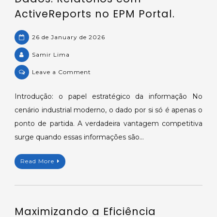
OLE
ActiveReports no EPM Portal.
DB
Provider
26 de January de 2026
Samir Lima
on
Leave a Comment
Maximizando
a
Introdução: o papel estratégico da informação No
Visualização
cenário industrial moderno, o dado por si só é apenas o
de
ponto de partida. A verdadeira vantagem competitiva
Dados:
surge quando essas informações são…
Relatórios
com
Read More
ActiveReports
no
EPM
Portal.
Maximizando a Eficiência