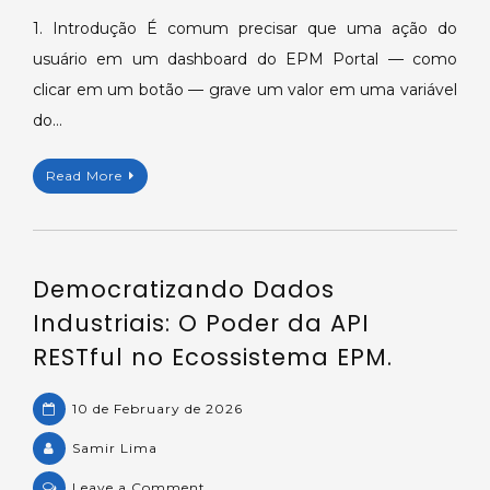
em
1. Introdução É comum precisar que uma ação do
variáveis
usuário em um dashboard do EPM Portal — como
do
clicar em um botão — grave um valor em uma variável
EPM
do…
a
partir
Read More
do
EPM
Portal.
Democratizando Dados
Industriais: O Poder da API
RESTful no Ecossistema EPM.
10 de February de 2026
Samir Lima
on
Leave a Comment