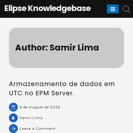
Skip
Elipse Knowledgebase
to
content
Author:
Samir Lima
Armazenamento de dados em
UTC no EPM Server.
6 de August de 2026
Samir Lima
on
Leave a Comment