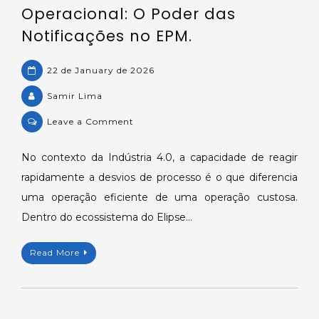
Operacional: O Poder das
Notificações no EPM.
22 de January de 2026
Samir Lima
on
Leave a Comment
Maximizando
a
No contexto da Indústria 4.0, a capacidade de reagir
Eficiência
rapidamente a desvios de processo é o que diferencia
Operacional:
uma operação eficiente de uma operação custosa.
O
Dentro do ecossistema do Elipse…
Poder
das
Read More
Notificações
no
EPM.