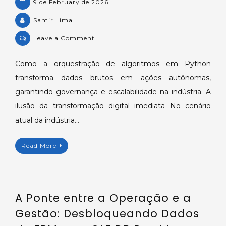
9 de February de 2026
Samir Lima
on
Leave a Comment
A
Ponte
Como a orquestração de algoritmos em Python
entre
transforma dados brutos em ações autônomas,
a
garantindo governança e escalabilidade na indústria. A
Intuição
ilusão da transformação digital imediata No cenário
Humana
atual da indústria…
e
a
Autonomia
Read More
Industrial:
O
Papel
Estratégico
A Ponte entre a Operação e a
do
Gestão: Desbloqueando Dados
EPM