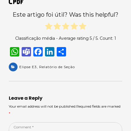
Este artigo foi útil? Was this helpful?
Classificação média - Average rating
5
/ 5. Count:
1
W
T
F
Li
S
h
e
a
n
h
a
Elipse E3
a
,
Relatório de Seção
c
k
ar
ts
m
e
e
e
A
s
b
dI
p
o
n
Leave a Reply
p
o
Your email address will not be published.Required fields are marked
*
k
Comment