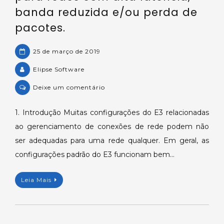
banda reduzida e/ou perda de
pacotes.
25 de março de 2019
Elipse Software
on
Deixe um comentário
Configurações
de
1. Introdução Muitas configurações do E3 relacionadas
rede
ao gerenciamento de conexões de rede podem não
do
ser adequadas para uma rede qualquer. Em geral, as
E3
configurações padrão do E3 funcionam bem…
para
redes
Leia Mais
com
alta
latência,
banda