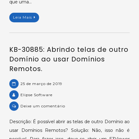
que uma…
Leia Mais
KB-30885: Abrindo telas de outro
Domínio ao usar Domínios
Remotos.
25 de março de 2019
Elipse Software
on
Deixe um comentário
KB-
30885:
Descrição: É possível abrir as telas de outro Domínio ao
Abrindo
usar Domínios Remotos? Solução: Não, isso não é
telas
possível. Para fazer isso, deve-se abrir um E3Viewer