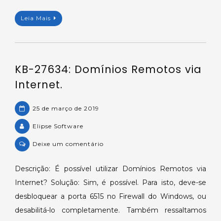
com
Leia Mais
Domínios
Remotos.
KB-27634: Domínios Remotos via
Internet.
25 de março de 2019
Elipse Software
on
Deixe um comentário
KB-
27634:
Descrição: É possível utilizar Domínios Remotos via
Domínios
Internet? Solução: Sim, é possível. Para isto, deve-se
Remotos
desbloquear a porta 6515 no Firewall do Windows, ou
via
desabilitá-lo completamente. Também ressaltamos
Internet.