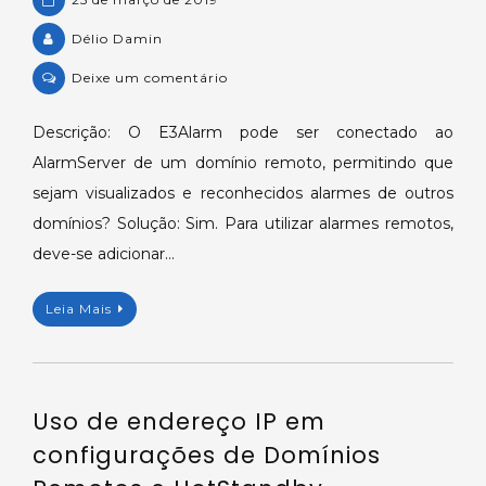
Délio Damin
on
Deixe um comentário
KB-
53571:
Descrição: O E3Alarm pode ser conectado ao
Conectando
AlarmServer de um domínio remoto, permitindo que
objeto
sejam visualizados e reconhecidos alarmes de outros
E3Alarm
domínios? Solução: Sim. Para utilizar alarmes remotos,
a
deve-se adicionar…
Servidor
de
Alarmes
Leia Mais
de
um
Domínio
Remoto.
Uso de endereço IP em
configurações de Domínios