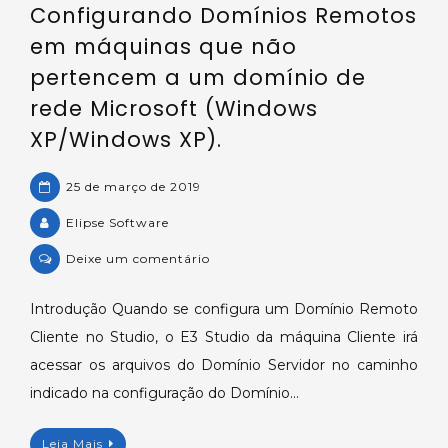
Configurando Domínios Remotos
reduzida
e/ou
em máquinas que não
perda
pertencem a um domínio de
de
rede Microsoft (Windows
pacotes.
XP/Windows XP).
25 de março de 2019
Elipse Software
on
Deixe um comentário
Configurando
Domínios
Introdução Quando se configura um Domínio Remoto
Remotos
Cliente no Studio, o E3 Studio da máquina Cliente irá
em
acessar os arquivos do Domínio Servidor no caminho
máquinas
indicado na configuração do Domínio…
que
não
Leia Mais
pertencem