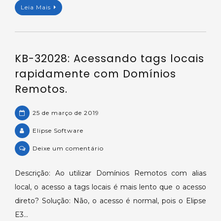
Leia Mais
KB-32028: Acessando tags locais
rapidamente com Domínios
Remotos.
25 de março de 2019
Elipse Software
on
Deixe um comentário
KB-
32028:
Descrição: Ao utilizar Domínios Remotos com alias
Acessando
local, o acesso a tags locais é mais lento que o acesso
tags
direto? Solução: Não, o acesso é normal, pois o Elipse
locais
E3…
rapidamente