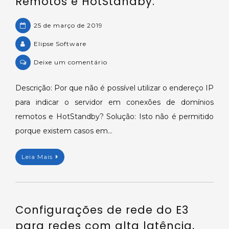
Remotos e HotStandby.
25 de março de 2019
Elipse Software
on
Deixe um comentário
Uso
de
Descrição: Por que não é possível utilizar o endereço IP
endereço
para indicar o servidor em conexões de domínios
IP
remotos e HotStandby? Solução: Isto não é permitido
em
porque existem casos em…
configurações
de
Leia Mais
Domínios
Remotos
e
HotStandby.
Configurações de rede do E3
para redes com alta latência,