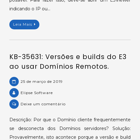
de
indicando o IP ou…
outro
Domínio
Leia Mais
ao
usar
Domínios
Remotos.
KB-35631: Versões e builds do E3
ao usar Domínios Remotos.
25 de março de 2019
Elipse Software
on
Deixe um comentário
KB-
35631:
Descrição: Por que o Domínio cliente frequentemente
Versões
se desconecta dos Domínios servidores? Solução:
e
Provavelmente, isto acontece porque a versão e build