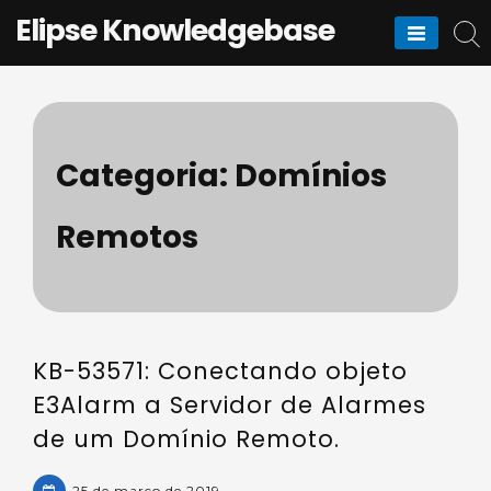
Skip
Elipse Knowledgebase
to
content
Categoria:
Domínios
Remotos
KB-53571: Conectando objeto
E3Alarm a Servidor de Alarmes
de um Domínio Remoto.
25 de março de 2019