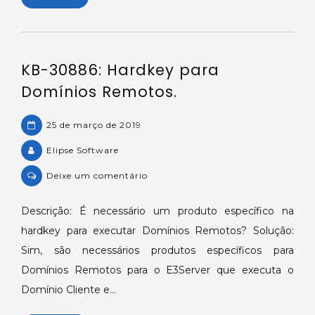
a
um
domínio
KB-30886: Hardkey para
de
rede
Domínios Remotos.
Microsoft
(Windows
25 de março de 2019
XP/Windows
Elipse Software
XP).
on
Deixe um comentário
KB-
30886:
Descrição: É necessário um produto específico na
Hardkey
hardkey para executar Domínios Remotos? Solução:
para
Sim, são necessários produtos específicos para
Domínios
Domínios Remotos para o E3Server que executa o
Remotos.
Domínio Cliente e…