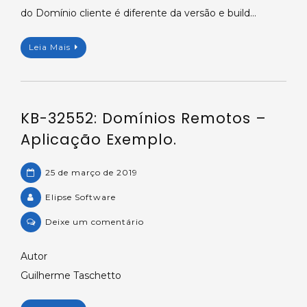
builds
do Domínio cliente é diferente da versão e build…
do
E3
Leia Mais
ao
usar
Domínios
Remotos.
KB-32552: Domínios Remotos –
Aplicação Exemplo.
25 de março de 2019
Elipse Software
on
Deixe um comentário
KB-
32552:
Autor
Domínios
Guilherme Taschetto
Remotos
–