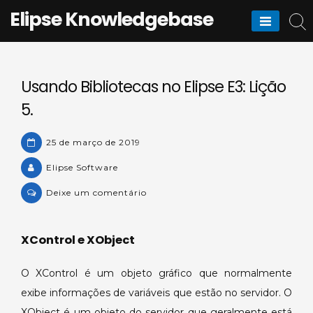
Skip
Elipse Knowledgebase
to
content
Usando Bibliotecas no Elipse E3: Lição
5.
25 de março de 2019
Elipse Software
on
Deixe um comentário
Usando
Bibliotecas
XControl e XObject
no
Elipse
O XControl é um objeto gráfico que normalmente
E3:
Lição
exibe informações de variáveis que estão no servidor. O
5.
XObject é um objeto do servidor que geralmente está