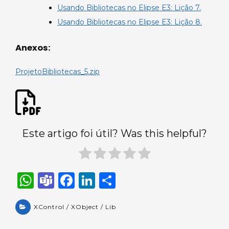
Usando Bibliotecas no Elipse E3: Lição 7.
Usando Bibliotecas no Elipse E3: Lição 8.
Anexos:
ProjetoBibliotecas_5.zip
Este artigo foi útil? Was this helpful?
W
T
F
Li
S
h
e
a
n
h
a
XControl / XObject / Lib
a
c
k
ar