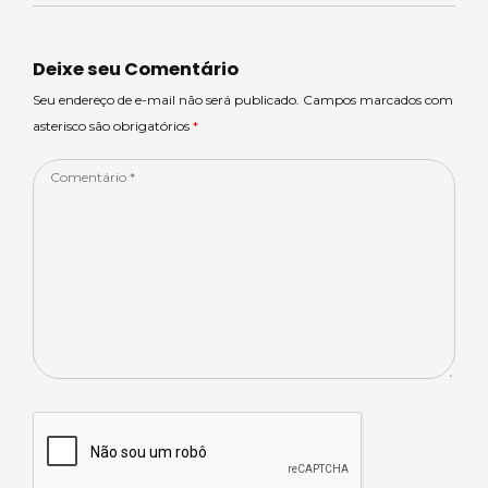
ts
m
e
e
e
A
s
b
dI
p
o
n
Deixe seu Comentário
p
o
Seu endereço de e-mail não será publicado. Campos marcados com
asterisco são obrigatórios
*
k
Comentário
*