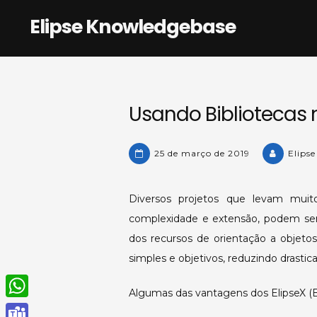
Skip
Elipse Knowledgebase
to
content
Usando Bibliotecas n
25 de março de 2019
Elips
Diversos projetos que levam muit
complexidade e extensão, podem se
dos recursos de orientação a objetos 
simples e objetivos, reduzindo dras
Algumas das vantagens dos ElipseX (Bi
W