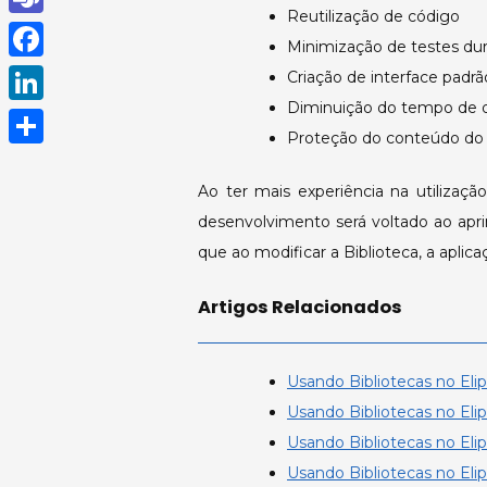
Reutilização de código
h
T
Minimização de testes du
a
e
F
Criação de interface padrã
t
a
Diminuição do tempo de 
a
L
s
m
Proteção do conteúdo do 
c
i
A
S
s
e
n
Ao ter mais experiência na utilizaç
p
h
b
desenvolvimento será voltado ao apri
k
p
a
o
que ao modificar a Biblioteca, a apli
e
r
o
d
e
Artigos Relacionados
k
I
n
Usando Bibliotecas no Elips
Usando Bibliotecas no Elip
Usando Bibliotecas no Elip
Usando Bibliotecas no Elip