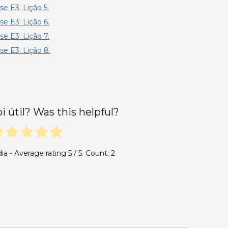
se E3: Lição 5.
se E3: Lição 6.
se E3: Lição 7.
se E3: Lição 8.
oi útil? Was this helpful?
ia - Average rating
5
/ 5. Count:
2