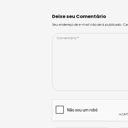
A
s
b
dI
p
o
n
Deixe seu Comentário
p
o
Seu endereço de e-mail não será publicado. C
k
Comentário
*