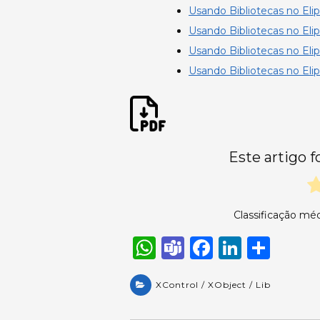
Usando Bibliotecas no Elip
Usando Bibliotecas no Elip
Usando Bibliotecas no Elip
Usando Bibliotecas no Elip
Este artigo f
Classificação méd
W
T
F
Li
S
h
e
a
n
h
a
XControl / XObject / Lib
a
c
k
ar
ts
m
e
e
e