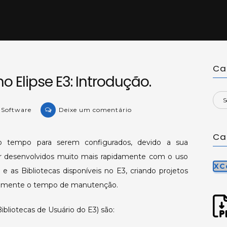
Ca
o Elipse E3: Introdução.
on
e Software
Deixe um comentário
Usando
Bibliotecas
Ca
o tempo para serem configurados, devido a sua
no
r desenvolvidos muito mais rapidamente com o uso
Elipse
XCo
E3:
e as Bibliotecas disponíveis no E3, criando projetos
Introdução.
ticamente o tempo de manutenção.
bliotecas de Usuário do E3) são: