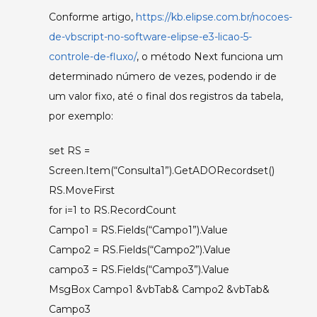
Conforme artigo,
https://kb.elipse.com.br/nocoes-
de-vbscript-no-software-elipse-e3-licao-5-
controle-de-fluxo/
, o método Next funciona um
determinado número de vezes, podendo ir de
um valor fixo, até o final dos registros da tabela,
por exemplo:
set RS =
Screen.Item(“Consulta1”).GetADORecordset()
RS.MoveFirst
for i=1 to RS.RecordCount
Campo1 = RS.Fields(“Campo1”).Value
Campo2 = RS.Fields(“Campo2”).Value
campo3 = RS.Fields(“Campo3”).Value
MsgBox Campo1 &vbTab& Campo2 &vbTab&
Campo3