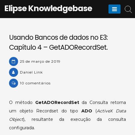
Skip
Elipse Knowledgebase
to
content
Usando Bancos de dados no E3:
Capítulo 4 – GetADORecordSet.
25 de março de 2019
Daniel Link
em
10 comentários
Usando
Bancos
O método
GetADORecordSet
da Consulta retorna
de
um objeto Recordset do tipo
ADO
(
ActiveX Data
dados
no
Object
), resultante da execução da consulta
E3:
configurada.
Capítulo