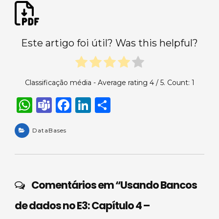
Este artigo foi útil? Was this helpful?
Classificação média - Average rating
4
/ 5. Count:
1
W
T
F
Li
S
h
e
a
n
h
a
DataBases
a
c
k
ar
ts
m
e
e
e
A
s
b
dI
p
o
n
Comentários em “
Usando Bancos
p
o
de dados no E3: Capítulo 4 –
k