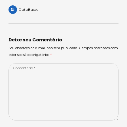
h
e
a
n
h
a
DataBases
a
c
k
ar
ts
m
e
e
e
A
s
b
dI
p
o
n
Deixe seu Comentário
p
o
Seu endereço de e-mail não será publicado. Campos marcados com
asterisco são obrigatórios
*
k
Comentário
*