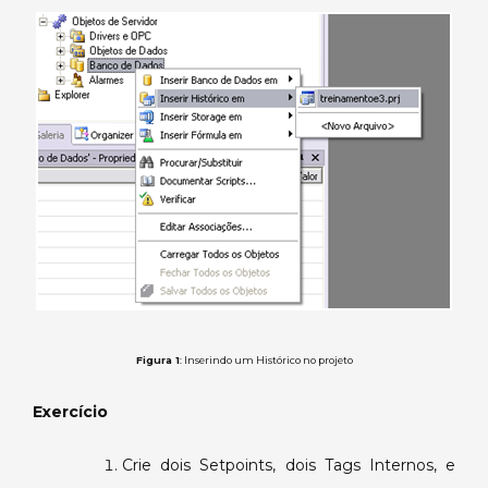
3
–
Inserindo
um
Histórico.
Figura 1
: Inserindo um Histórico no projeto
Exercício
Crie dois Setpoints, dois Tags Internos, e