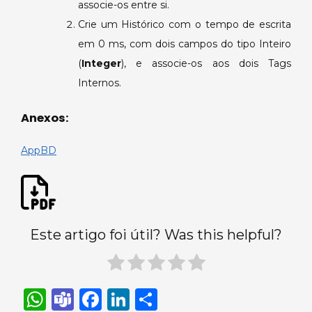
associe-os entre si.
Crie um Histórico com o tempo de escrita
em 0 ms, com dois campos do tipo Inteiro
(
Integer
), e associe-os aos dois Tags
Internos.
Anexos:
AppBD
Este artigo foi útil? Was this helpful?
W
T
F
Li
S