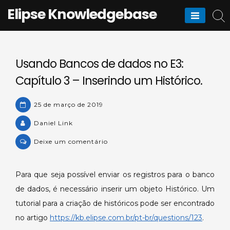
Skip
Elipse Knowledgebase
to
content
Usando Bancos de dados no E3:
Capítulo 3 – Inserindo um Histórico.
25 de março de 2019
Daniel Link
on
Deixe um comentário
Usando
Bancos
Para que seja possível enviar os registros para o banco
de
de dados, é necessário inserir um objeto Histórico. Um
dados
no
tutorial para a criação de históricos pode ser encontrado
E3:
no artigo
https://kb.elipse.com.br/pt-br/questions/123
.
Capítulo