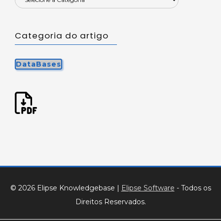
Categoria do artigo
DataBases
© 2026 Elipse Knowledgebase
|
Elipse Software
- Todos os
Direitos Reservados.