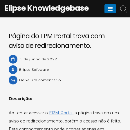
Skip
Elipse Knowledgebase
to
content
Página do EPM Portal trava com
aviso de redirecionamento.
15 de junho de 2022
Elipse Software
on
Deixe um comentário
Página
do
Descrição:
EPM
Portal
Ao tentar acessar o
EPM Portal
, a página trava em um
trava
aviso de redirecionamento, porém o acesso não é feito.
com
aviso
Este comportamento pode ocorrer apenas em