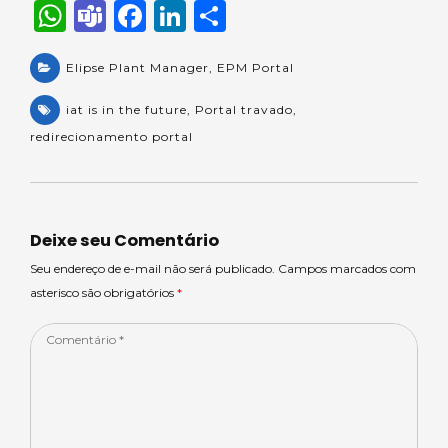
W
T
F
Li
S
h
e
a
n
h
a
Elipse Plant Manager
a
c
k
,
EPM Portal
ar
ts
m
e
e
e
iat is in the future
,
Portal travado
,
A
s
b
dI
redirecionamento portal
p
o
n
p
o
k
Deixe seu Comentário
Seu endereço de e-mail não será publicado. Campos marcados com
asterisco são obrigatórios
*
Comentário
*