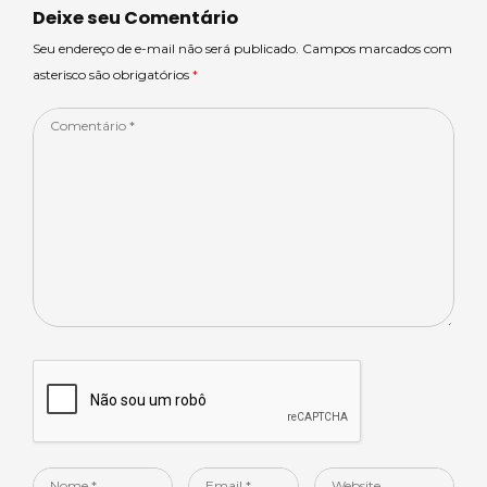
p
o
n
Deixe seu Comentário
p
o
Seu endereço de e-mail não será publicado. Campos marcados com
asterisco são obrigatórios
*
k
Comentário
*
Nome
Email
Website