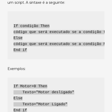
Elipse
um script. A sintaxe é a seguinte:
E3:
Lição
3
–
If condição Then
Comandos
código que será executado se a condição for
de
Else
Decisão.
código que será executado se a condição NÃO
End if
Exemplos:
If Motor=0 Then
    Texto="Motor desligado"
Else
    Texto="Motor Ligado"
End if