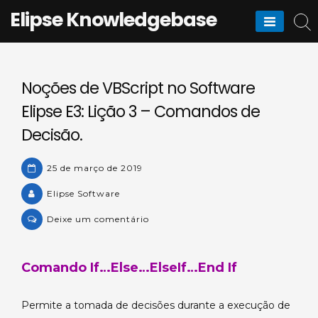
Skip
Elipse Knowledgebase
to
content
Noções de VBScript no Software
Elipse E3: Lição 3 – Comandos de
Decisão.
25 de março de 2019
Elipse Software
on
Deixe um comentário
Noções
de
Comando If…Else…ElseIf…End If
VBScript
no
Software
Permite a tomada de decisões durante a execução de