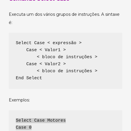
Executa um dos vários grupos de instruções. A sintaxe
é:
Select Case < expressão >

    Case < Valor1 >

        < bloco de instruções >

    Case < Valor2 >

        < bloco de instruções >

End Select
Exemplos:
Select Case Motores
Case 0