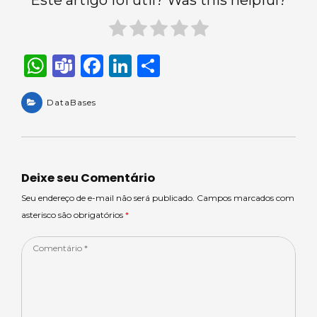
Este artigo foi útil? Was this helpful?
W
T
F
Li
S
h
e
a
n
h
a
DataBases
a
c
k
ar
ts
m
e
e
e
A
s
b
dI
p
o
n
Deixe seu Comentário
p
o
Seu endereço de e-mail não será publicado. Campos marcados com
asterisco são obrigatórios
*
k
Comentário
*