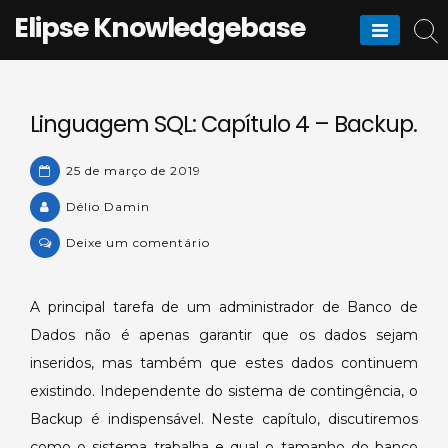
Skip
Elipse Knowledgebase
to
content
Linguagem SQL: Capítulo 4 – Backup.
25 de março de 2019
Délio Damin
on
Deixe um comentário
Linguagem
SQL:
A principal tarefa de um administrador de Banco de
Capítulo
Dados não é apenas garantir que os dados sejam
4
–
inseridos, mas também que estes dados continuem
Backup.
existindo. Independente do sistema de contingência, o
Backup é indispensável. Neste capítulo, discutiremos
como o sistema trabalha e qual o tamanho do banco