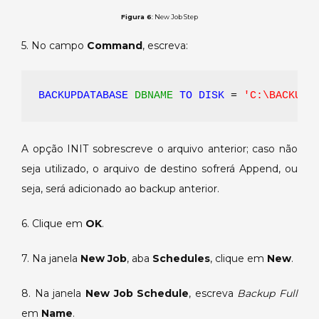
Figura 6
: New Job Step
5. No campo
Command
, escreva:
BACKUPDATABASE 
DBNAME 
TO DISK
 = 
'C:\BACKUP\
A opção INIT sobrescreve o arquivo anterior; caso não
seja utilizado, o arquivo de destino sofrerá Append, ou
seja, será adicionado ao backup anterior.
6. Clique em
OK
.
7. Na janela
New Job
, aba
Schedules
, clique em
New
.
8. Na janela
New Job Schedule
, escreva
Backup Full
em
Name
.