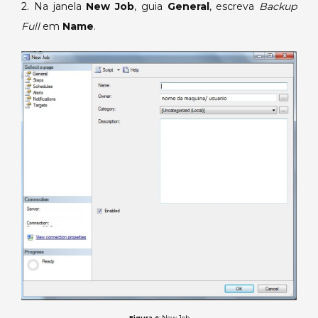
2. Na janela
New Job
, guia
General
, escreva
Backup
Full
em
Name
.
Figura 4
: New Job