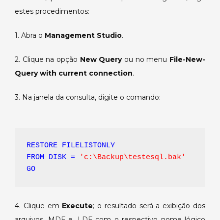
estes procedimentos:
1. Abra o
Management Studio
.
2. Clique na opção
New Query
ou no menu
File-New-
Query with current connection
.
3. Na janela da consulta, digite o comando:
RESTORE FILELISTONLY 
FROM DISK =
'c:\Backup\testesql.bak'
GO
4. Clique em
Execute
; o resultado será a exibição dos
arquivos .MDF e .LDF com o respectivo nome lógico