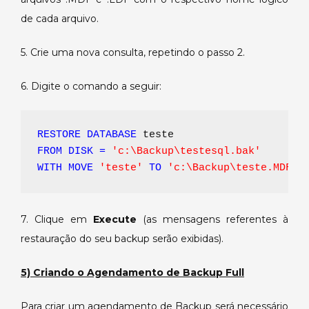
de cada arquivo.
5. Crie uma nova consulta, repetindo o passo 2.
6. Digite o comando a seguir:
RESTORE DATABASE
 teste
FROM DISK =
'c:\Backup\testesql.bak'
WITH MOVE
'teste' 
TO
'c:\Backup\teste.MDF'
,
7. Clique em
Execute
(as mensagens referentes à
restauração do seu backup serão exibidas).
5) Criando o Agendamento de Backup Full
Para criar um agendamento de Backup será necessário