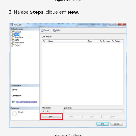
3. Na aba
Steps
, clique em
New
.
Figura 5
: Aba Steps