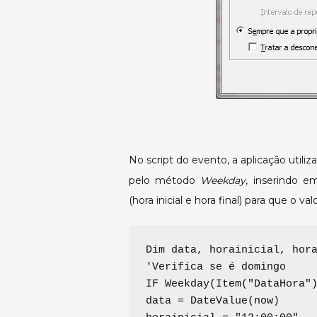
No script do evento, a aplicação uti
pelo método
Weekday
, inserindo e
(hora inicial e hora final) para que o val
Dim data, horainicial, hor
'Verifica se é domingo
IF Weekday(Item("DataHora"
data = DateValue(now)