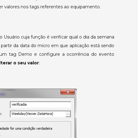
horária
er valores nos tags referentes ao equipamento.
para
ligar/desligar
um
equipamento
Usuário cuja função é verificar qual o dia da semana
a
) a partir da data do micro em que aplicação está sendo
partir
ze um tag Demo e configure a ocorrência do evento
do
erar o seu valor
:
dia
da
semana.