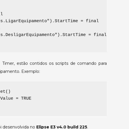
al
os.LigarEquipamento").StartTime = final
l
os.DesligarEquipamento").StartTime = final2
 Timer, estão contidos os scripts de comando para
quipamento. Exemplo:
et()

Value = TRUE

oi desenvolvida no
Elipse E3 v4.0 build 225
.