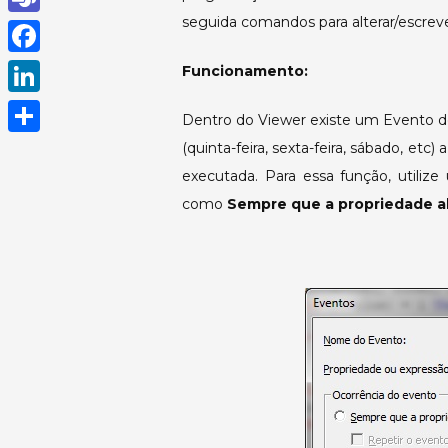
h
seguida comandos para alterar/escrev
T
a
e
F
Funcionamento:
t
a
a
L
s
Dentro do Viewer existe um Evento do 
m
c
i
(quinta-feira, sexta-feira, sábado, etc
A
S
s
e
n
executada. Para essa função, utili
p
h
b
como
Sempre que a propriedade alt
k
p
a
o
e
r
o
d
e
k
I
n