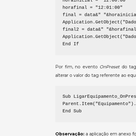
horainicial = "12:00:00"
horafinal = "12:01:00"
final = data&" "&horainici
Application.GetObject("Dad
final2 = data&" "&horafina
Application.GetObject("Dad
End If
Por fim, no evento
OnPreset
do tag
alterar o valor do tag referente ao e
Sub LigarEquipamento_OnPres
Parent.Item("Equipamento").
End Sub
Observação:
a aplicação em anexo f