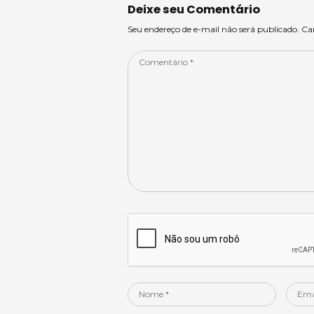
p
o
n
Deixe seu Comentário
p
o
Seu endereço de e-mail não será publicado. C
k
Comentário
*
Nome
Email
*
*