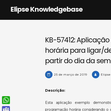
Skip
Elipse Knowledgebase
to
content
KB-57412: Aplicaçã
horária para ligar/
partir do dia da se
25 de março de 2019
Elips
Descrição:
Esta aplicação exemplo demonstr
W
programação horária considerando o 