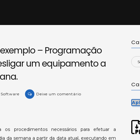
Ca
o exemplo – Programação
desligar um equipamento a
mana.
Ca
on
e Software
Deixe um comentário
KB-
Ap
57412:
Aplicação
exemplo
a os procedimentos necessários para efetuar a
–
dia da semana a partir da data atual, executando em
Programação