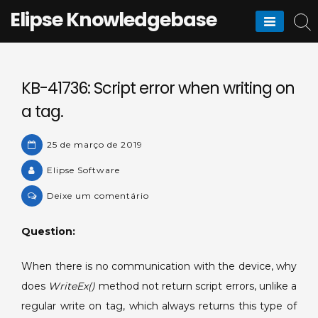
Skip
Elipse Knowledgebase
to
content
KB-41736: Script error when writing on
a tag.
25 de março de 2019
Elipse Software
on
Deixe um comentário
KB-
41736:
Question:
Script
error
When there is no communication with the device, why
when
does
WriteEx()
method not return script errors, unlike a
writing
regular write on tag, which always returns this type of
on