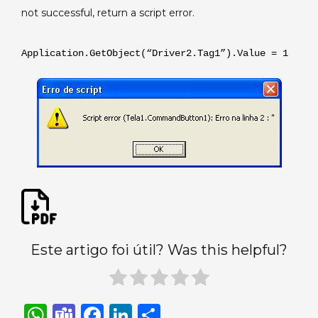
not successful, return a script error.
Application.GetObject(“Driver2.Tag1”).Value = 1
Este artigo foi útil? Was this helpful?
W
T
F
Li
S