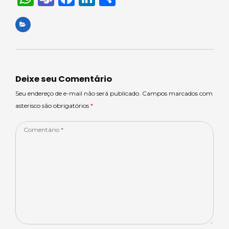
h
e
a
n
h
a
a
c
k
ar
ts
m
e
e
e
A
s
b
dI
p
o
n
Deixe seu Comentário
p
o
Seu endereço de e-mail não será publicado. Campos marcados com
asterisco são obrigatórios
*
k
Comentário
*