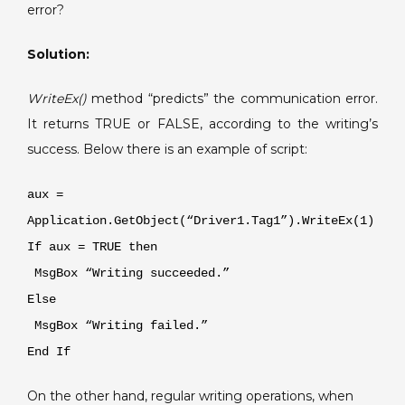
error?
a
tag.
Solution:
WriteEx()
method “predicts” the communication error.
It returns TRUE or FALSE, according to the writing’s
success. Below there is an example of script:
aux =
Application.GetObject(“Driver1.Tag1”).WriteEx(1)
If aux = TRUE then
MsgBox “Writing succeeded.”
Else
MsgBox “Writing failed.”
End If
On the other hand, regular writing operations, when