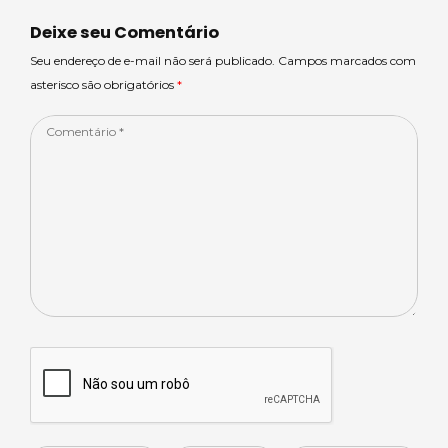
A
s
b
dI
p
o
n
Deixe seu Comentário
p
o
Seu endereço de e-mail não será publicado. Campos marcados com
asterisco são obrigatórios
*
k
Comentário
*