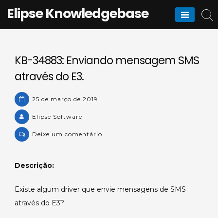
Skip
Elipse Knowledgebase
to
content
KB-34883: Enviando mensagem SMS
através do E3.
25 de março de 2019
Elipse Software
on
Deixe um comentário
KB-
34883:
Descrição:
Enviando
mensagem
Existe algum driver que envie mensagens de SMS
SMS
através do E3?
através
do