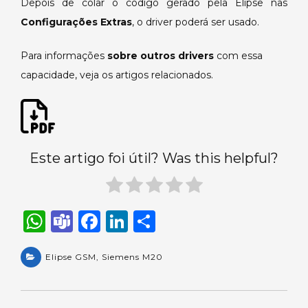
Depois de colar o código gerado pela Elipse nas
Configurações Extras
, o driver poderá ser usado.
Para informações
sobre outros drivers
com essa
capacidade, veja os artigos relacionados.
Este artigo foi útil? Was this helpful?
W
T
F
Li
S
h
e
a
n
h
a
Elipse GSM
a
,
c
Siemens M20
k
ar
ts
m
e
e
e