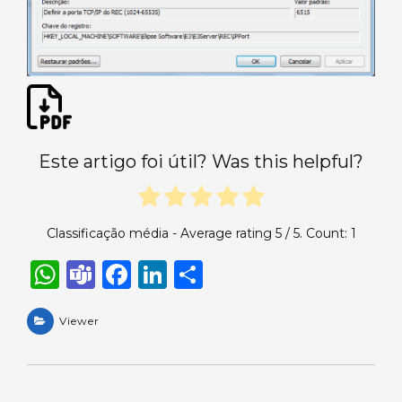
Este artigo foi útil? Was this helpful?
Classificação média - Average rating
5
/ 5. Count:
1
W
T
F
Li
S
h
e
a
n
h
a
Viewer
a
c
k
ar
ts
m
e
e
e
A
s
b
dI