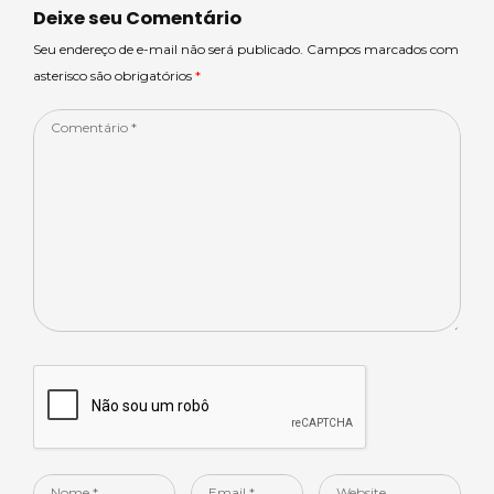
p
o
n
Deixe seu Comentário
p
o
Seu endereço de e-mail não será publicado. Campos marcados com
asterisco são obrigatórios
*
k
Comentário
*
Nome
Email
Website