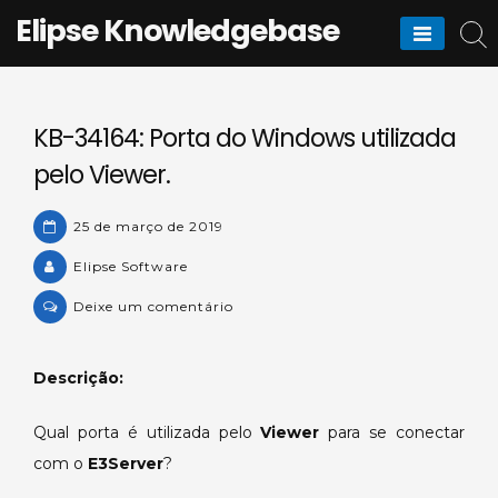
Skip
Elipse Knowledgebase
to
content
KB-34164: Porta do Windows utilizada
pelo Viewer.
25 de março de 2019
Elipse Software
on
Deixe um comentário
KB-
34164:
Descrição:
Porta
do
Qual porta é utilizada pelo
Viewer
para se conectar
Windows
com o
E3Server
?
utilizada
pelo