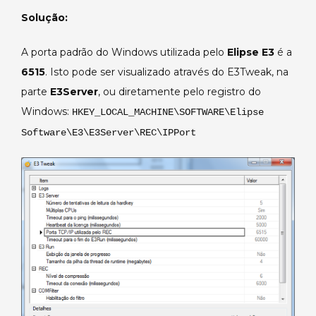
Viewer.
Solução:
A porta padrão do Windows utilizada pelo
Elipse E3
é a
6515
. Isto pode ser visualizado através do E3Tweak, na
parte
E3Server
, ou diretamente pelo registro do
Windows:
HKEY_LOCAL_MACHINE\SOFTWARE\Elipse
Software\E3\E3Server\REC\IPPort