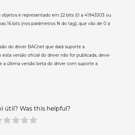
que
65535.
objetos é representado em 22 bits (0 a 41943303 ou
nas 16 bits (nos parâmetros N do tag), que vão de 0 a
ão do driver BACnet que dará suporte a
ta versão oficial do driver não for publicada, deve-
pse a última versão beta do driver com suporte a
oi útil? Was this helpful?