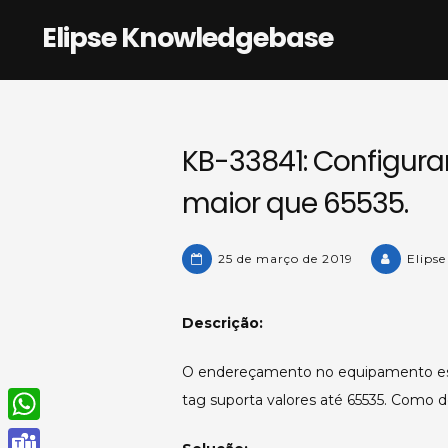
Skip
Elipse Knowledgebase
to
content
KB-33841: Configur
maior que 65535.
25 de março de 2019
Elips
Descrição:
O endereçamento no equipamento es
tag suporta valores até 65535. Como 
W