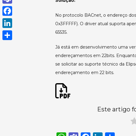
Solução:
h
T
No protocolo BACnet, o endereço dos 
a
e
F
0x3FFFFF). O driver atual suporta ape
t
a
a
65535.
L
s
m
c
i
A
S
Já está em desenvolvimento uma vers
s
e
n
p
h
endereçamentos em 22bits. Enquanto es
b
k
se solicitar ao suporte técnico da Eli
p
a
o
e
endereçamento em 22 bits.
r
o
d
e
k
I
n
Este artigo f