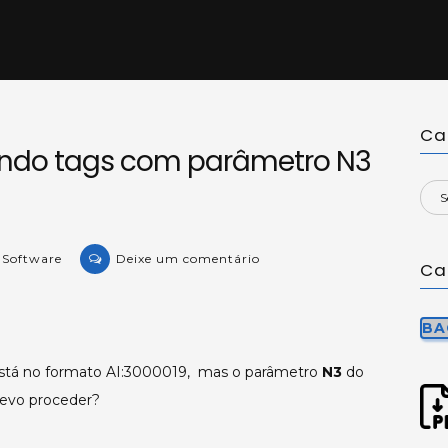
Ca
ando tags com parâmetro N3
on
e Software
Deixe um comentário
Ca
KB-
33841:
Configurando
BA
tags
tá no formato AI:3000019, mas o parâmetro
N3
do
com
devo proceder?
parâmetro
N3
maior