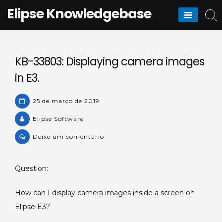
Skip
Elipse Knowledgebase
to
content
KB-33803: Displaying camera images
in E3.
25 de março de 2019
Elipse Software
on
Deixe um comentário
KB-
33803:
Question:
Displaying
camera
How can I display camera images inside a screen on
images
Elipse E3?
in
E3.