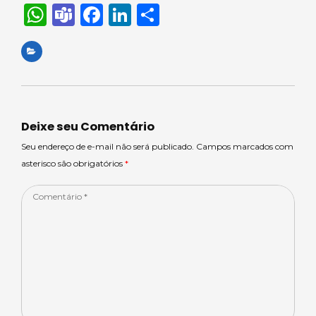
W
T
F
Li
S
h
e
a
n
h
a
a
c
k
ar
ts
m
e
e
e
A
s
b
dI
p
o
n
Deixe seu Comentário
p
o
Seu endereço de e-mail não será publicado. Campos marcados com
asterisco são obrigatórios
*
k
Comentário
*