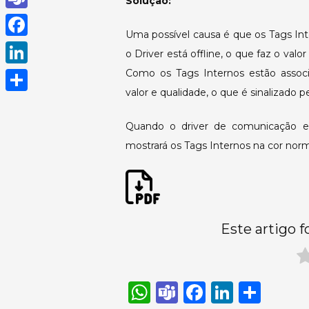
Solução:
h
T
Uma possível causa é que os Tags In
a
e
F
o Driver está offline, o que faz o val
t
a
a
Como os Tags Internos estão assoc
L
s
m
c
valor e qualidade, o que é sinalizado
i
A
S
s
e
n
p
h
Quando o driver de comunicação e
b
k
mostrará os Tags Internos na cor norm
p
a
o
e
r
o
d
e
k
I
Este artigo f
n
W
T
F
Li
S