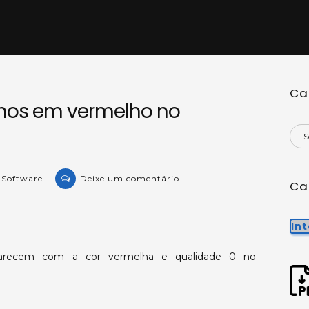
Ca
rnos em vermelho no
on
e Software
Deixe um comentário
Ca
KB-
33148:
Tags
In
Internos
parecem com a cor vermelha e qualidade 0 no
em
vermelho
no
WatchWindow.