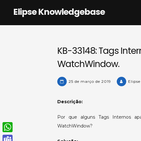
Skip
Elipse Knowledgebase
to
content
KB-33148: Tags Inte
WatchWindow.
25 de março de 2019
Elips
Descrição:
Por que alguns Tags Internos a
WatchWindow?
W