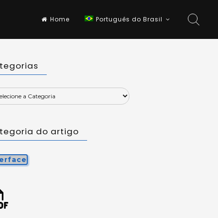
Home
Português do Brasil
tegorias
tegoria do artigo
terface