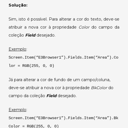
e
Solução:
do
texto
Sim, isto é possível. Para alterar a cor do texto, deve-se
dos
atribuir a nova cor à propriedade
Color
do campo da
campos
coleção
Field
desejado.
do
E3Browser.
Exemplo
:
Screen.Item(“E3Browser1”).Fields.Item(“Area”).Co
lor = RGB(255, 0, 0)
Já para alterar a cor de fundo de um campo/coluna,
deve-se atribuir a nova cor à propriedade
BkColor
do
campo da coleção
Field
desejado.
Exemplo
:
Screen.Item(“E3Browser1”).Fields.Item(“Area”).Bk
Color = RGB(255, 0, 0)