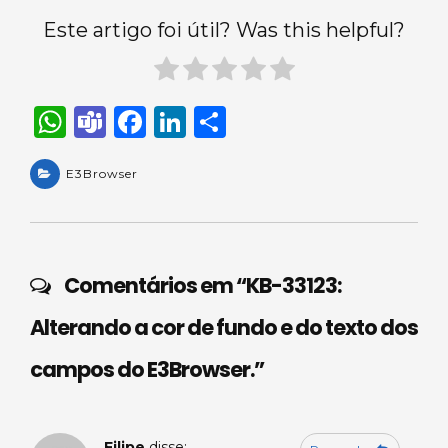
Este artigo foi útil? Was this helpful?
W
T
F
Li
S
h
e
a
n
h
a
E3Browser
a
c
k
ar
ts
m
e
e
e
A
s
b
dI
p
o
n
Comentários em “
KB-33123:
p
o
Alterando a cor de fundo e do texto dos
k
campos do E3Browser.
”
Filipe
disse: