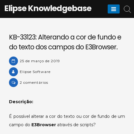
Skip
Elipse Knowledgebase
to
content
KB-33123: Alterando a cor de fundo e
do texto dos campos do E3Browser.
25 de março de 2019
Elipse Software
em
2 comentários
KB-
33123:
Descrição:
Alterando
a
É possível alterar a cor do texto ou cor de fundo de um
cor
campo do
E3Browser
de
através de scripts?
fundo