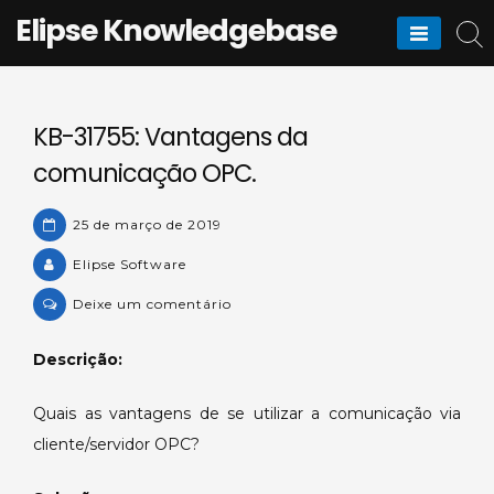
Skip
Elipse Knowledgebase
to
content
KB-31755: Vantagens da
comunicação OPC.
25 de março de 2019
Elipse Software
on
Deixe um comentário
KB-
31755:
Descrição:
Vantagens
da
Quais as vantagens de se utilizar a comunicação via
comunicação
cliente/servidor OPC?
OPC.