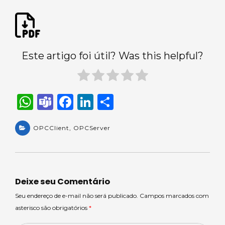
Este artigo foi útil? Was this helpful?
W
T
F
Li
S
h
e
a
n
h
a
OPCClient
a
,
c
OPCServer
k
ar
ts
m
e
e
e
A
s
b
dI
p
o
n
Deixe seu Comentário
p
o
Seu endereço de e-mail não será publicado. Campos marcados com
asterisco são obrigatórios
*
k