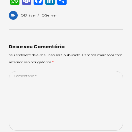
h
e
a
n
h
a
IODriver / IOServer
a
c
k
ar
ts
m
e
e
e
A
s
b
dI
p
o
n
Deixe seu Comentário
p
o
Seu endereço de e-mail não será publicado. Campos marcados com
asterisco são obrigatórios
*
k
Comentário
*