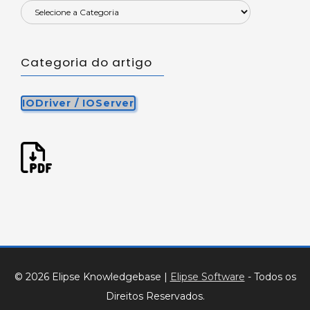
Categoria do artigo
IODriver / IOServer
© 2026 Elipse Knowledgebase
|
Elipse Software
- Todos os
Direitos Reservados.