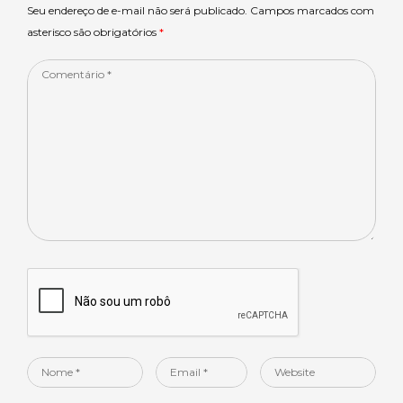
p
o
Seu endereço de e-mail não será publicado. Campos marcados com
asterisco são obrigatórios
*
k
Comentário
*
Nome
Email
Website
*
*