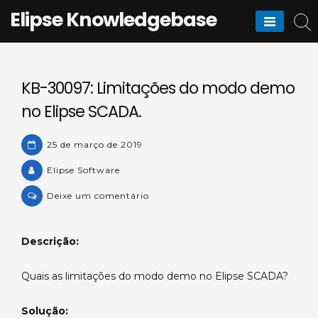
Skip
Elipse Knowledgebase
to
content
KB-30097: Limitações do modo demo
no Elipse SCADA.
25 de março de 2019
Elipse Software
on
Deixe um comentário
KB-
30097:
Descrição:
Limitações
do
Quais as limitações do modo demo no Elipse SCADA?
modo
demo
Solução:
no