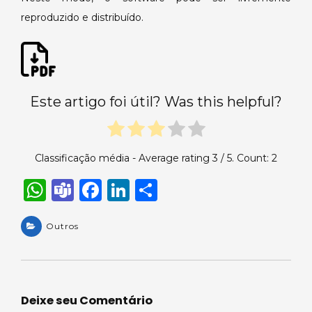
reproduzido e distribuído.
Este artigo foi útil? Was this helpful?
Classificação média - Average rating
3
/ 5. Count:
2
W
T
F
Li
S
h
e
a
n
h
a
Outros
a
c
k
ar
ts
m
e
e
e
A
s
b
dI
p
o
n
Deixe seu Comentário