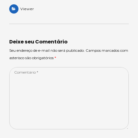
h
e
a
n
h
a
Viewer
a
c
k
ar
ts
m
e
e
e
A
s
b
dI
p
o
n
Deixe seu Comentário
p
o
Seu endereço de e-mail não será publicado. Campos marcados com
asterisco são obrigatórios
*
k
Comentário
*