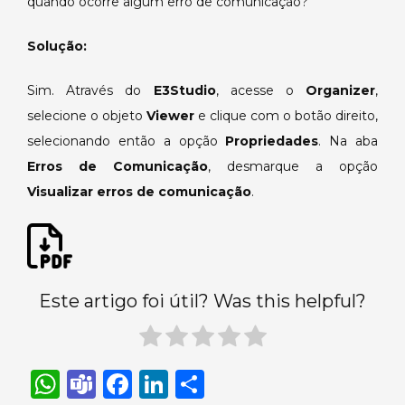
quando ocorre algum erro de comunicação?
do
texto
“????”
Solução:
quando
ocorre
Sim. Através do
E3Studio
, acesse o
Organizer
,
erro
selecione o objeto
Viewer
e clique com o botão direito,
de
selecionando então a opção
Propriedades
. Na aba
comunicação.
Erros de Comunicação
, desmarque a opção
Visualizar erros de comunicação
.
Este artigo foi útil? Was this helpful?
W
T
F
Li
S