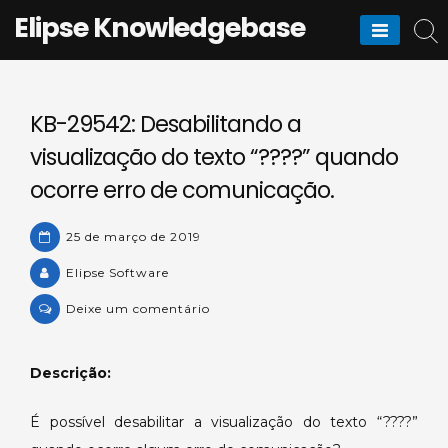
Skip
Elipse Knowledgebase
to
content
KB-29542: Desabilitando a
visualização do texto “????” quando
ocorre erro de comunicação.
25 de março de 2019
Elipse Software
on
Deixe um comentário
KB-
29542:
Descrição:
Desabilitando
a
É possível desabilitar a visualização do texto “????”
visualização