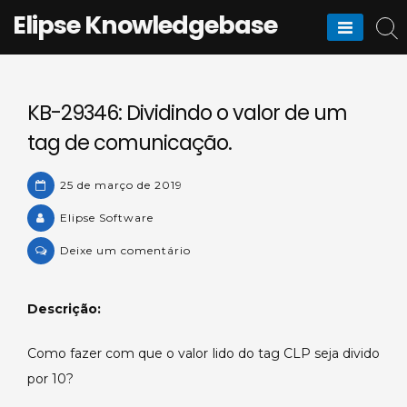
Skip
Elipse Knowledgebase
to
content
KB-29346: Dividindo o valor de um
tag de comunicação.
25 de março de 2019
Elipse Software
on
Deixe um comentário
KB-
29346:
Descrição:
Dividindo
o
Como fazer com que o valor lido do tag CLP seja divido
valor
por 10?
de
um