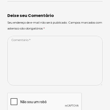
ts
m
e
e
e
A
s
b
dI
p
o
n
Deixe seu Comentário
p
o
Seu endereço de e-mail não será publicado. Campos marcados com
asterisco são obrigatórios
*
k
Comentário
*