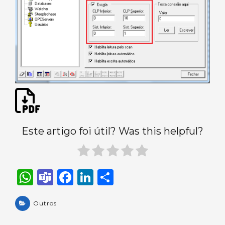
Este artigo foi útil? Was this helpful?
W
T
F
Li
S
h
e
a
n
h
a
Outros
a
c
k
ar