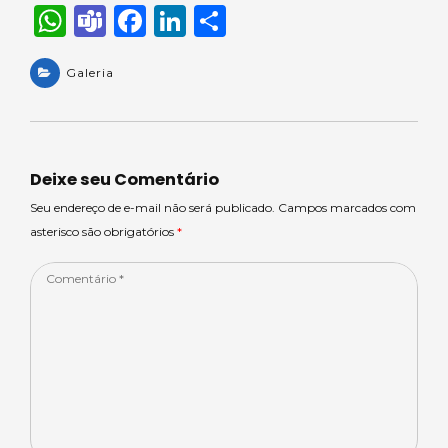
W
T
F
Li
S
h
e
a
n
h
a
Galeria
a
c
k
ar
ts
m
e
e
e
A
s
b
dI
p
o
n
Deixe seu Comentário
p
o
Seu endereço de e-mail não será publicado. Campos marcados com
asterisco são obrigatórios
*
k
Comentário
*