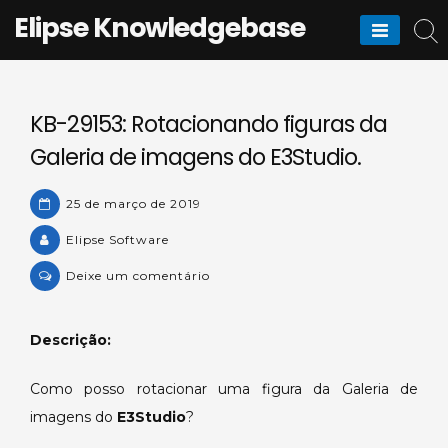
Skip
Elipse Knowledgebase
to
content
KB-29153: Rotacionando figuras da
Galeria de imagens do E3Studio.
25 de março de 2019
Elipse Software
on
Deixe um comentário
KB-
29153:
Descrição:
Rotacionando
figuras
Como posso rotacionar uma figura da Galeria de
da
imagens do
E3Studio
?
Galeria
de