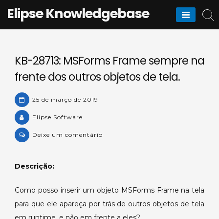
Skip
Elipse Knowledgebase
to
content
KB-28713: MSForms Frame sempre na
frente dos outros objetos de tela.
25 de março de 2019
Elipse Software
on
Deixe um comentário
KB-
28713:
Descrição:
MSForms
Frame
Como posso inserir um objeto MSForms Frame na tela
sempre
para que ele apareça por trás de outros objetos de tela
na
frente
em runtime, e não em frente a eles?