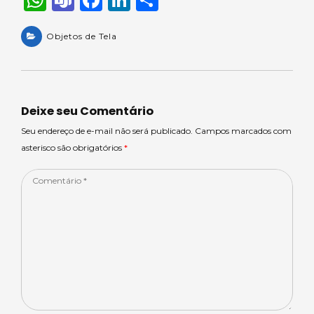
h
e
a
n
h
a
Objetos de Tela
a
c
k
ar
ts
m
e
e
e
A
s
b
dI
p
o
n
Deixe seu Comentário
p
o
Seu endereço de e-mail não será publicado. Campos marcados com
asterisco são obrigatórios
*
k
Comentário
*