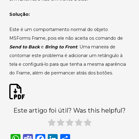
dos
outros
Solução:
objetos
de
Este é um comportamento normal do objeto
tela.
MSForms Frame, pois ele não aceita os comando de
Send to Back
e
Bring to Front
. Uma maneira de
contornar este problema é adicionar um retângulo à
tela e configurá-lo para que tenha a mesma aparência
do Frame, além de permancer atrás dos botões.
Este artigo foi útil? Was this helpful?
W
T
F
Li
S