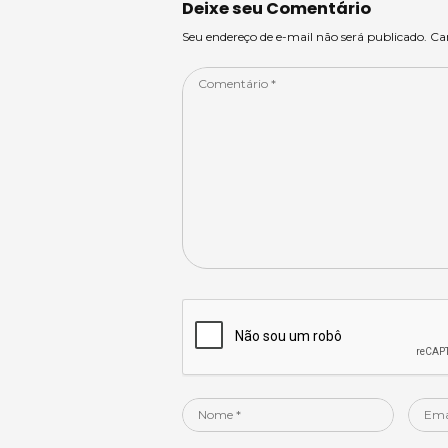
p
o
n
Deixe seu Comentário
p
o
Seu endereço de e-mail não será publicado. C
k
Comentário
*
Nome
Email
*
*