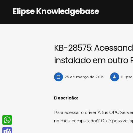
Skip
Elipse Knowledgebase
to
content
KB-28575: Acessand
instalado em outro 
25 de março de 2019
Elips
Descrição:
Para acessar o driver Altus OPC Server
no meu computador? Ou é possivel ap
W