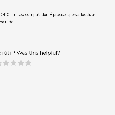
em
outro
er OPC em seu computador. É preciso apenas localizar
PC.
na rede.
oi útil? Was this helpful?