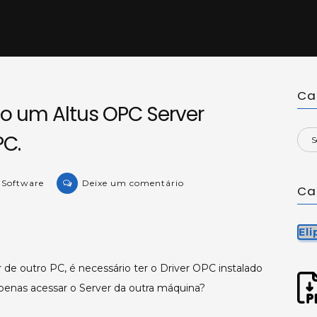
Ca
o um Altus OPC Server
PC.
on
e Software
Deixe um comentário
Ca
KB-
28575:
Acessando
El
um
Altus
 de outro PC, é necessário ter o Driver OPC instalado
OPC
enas acessar o Server da outra máquina?
Server
instalado