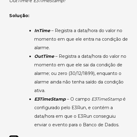
OutTime
e
E3TimeStamp
?
propriedades
InTime,
OutTime
Solução:
e
E3TimeStamp.
InTime
– Registra a data/hora do valor no
momento em que ele entra na condição de
alarme.
OutTime
– Registra a data/hora do valor no
momento em que ele sai da condição de
alarme; ou zero (30/12/1899), enquanto o
alarme ainda não tenha saído da condição
ativa.
E3TimeStamp
– O campo
E3TimeStamp
é
configurado pelo E3Run, e contém a
data/hora em que o E3Run conseguiu
enviar o evento para o Banco de Dados.