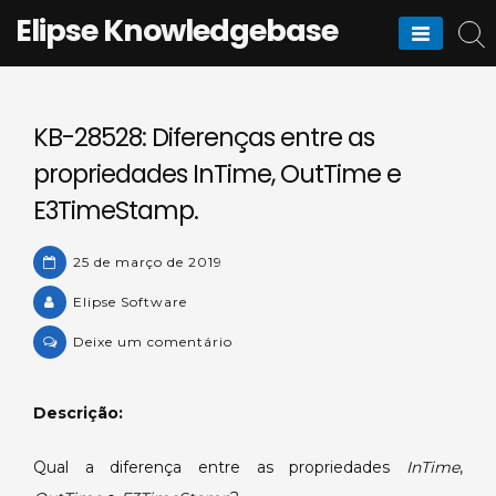
Skip
Elipse Knowledgebase
to
content
KB-28528: Diferenças entre as
propriedades InTime, OutTime e
E3TimeStamp.
25 de março de 2019
Elipse Software
on
Deixe um comentário
KB-
28528:
Descrição:
Diferenças
entre
Qual a diferença entre as propriedades
InTime
,
as