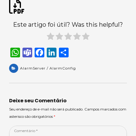
Este artigo foi útil? Was this helpful?
W
T
F
Li
S
h
e
a
n
h
a
AlarmServer / AlarmConfig
a
c
k
ar
ts
m
e
e
e
A
s
b
dI
p
o
n
Deixe seu Comentário
p
o
Seu endereço de e-mail não será publicado. Campos marcados com
asterisco são obrigatórios
*
k
Comentário