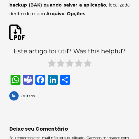
backup (BAK) quando salvar a aplicação
, localizada
dentro do menu
Arquivo–Opções
.
Este artigo foi útil? Was this helpful?
W
T
F
Li
S
h
e
a
n
h
a
Outros
a
c
k
ar
ts
m
e
e
e
A
s
b
dI
p
o
n
Deixe seu Comentário
Seu endereço de e-mail não será publicado. Campos marcados com