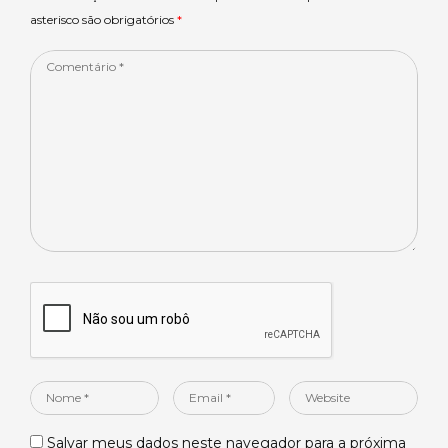
p
o
asterisco são obrigatórios
*
k
Comentário
*
Nome
Email
Website
*
*
Salvar meus dados neste navegador para a próxima