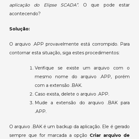
é
aplicação do Elipse SCADA”
. O que pode estar
um
acontecendo?
arquivo
de
Solução:
aplicação
do
O arquivo .APP provavelmente está corrompido. Para
Elipse
contornar esta situação, siga estes procedimentos:
SCADA”.
Verifique se existe um arquivo com o
mesmo nome do arquivo .APP, porém
com a extensão .BAK.
Caso exista, delete o arquivo .APP.
Mude a extensão do arquivo .BAK para
.APP.
O arquivo .BAK é um backup da aplicação. Ele é gerado
sempre que for marcada a opção
Criar arquivo de