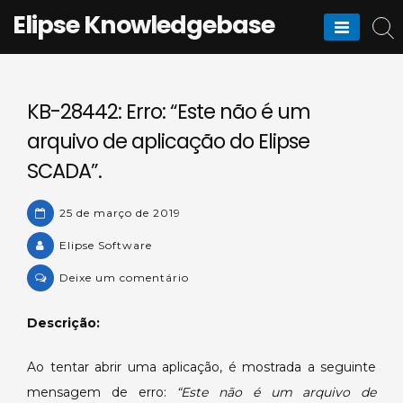
Skip
Elipse Knowledgebase
to
content
KB-28442: Erro: “Este não é um
arquivo de aplicação do Elipse
SCADA”.
25 de março de 2019
Elipse Software
on
Deixe um comentário
KB-
28442:
Descrição:
Erro:
“Este
Ao tentar abrir uma aplicação, é mostrada a seguinte
não
mensagem de erro:
“Este não é um arquivo de