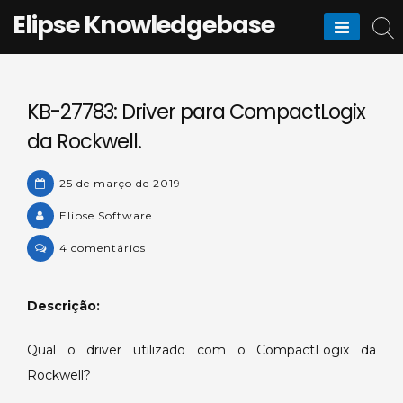
Skip
Elipse Knowledgebase
to
content
KB-27783: Driver para CompactLogix
da Rockwell.
25 de março de 2019
Elipse Software
em
4 comentários
KB-
27783:
Descrição:
Driver
para
Qual o driver utilizado com o CompactLogix da
CompactLogix
Rockwell?
da
Rockwell.