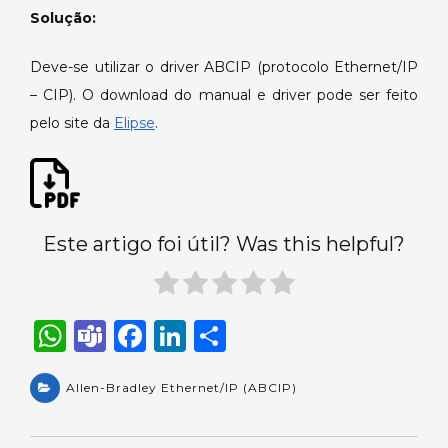
Solução:
Deve-se utilizar o driver ABCIP (protocolo Ethernet/IP
– CIP). O download do manual e driver pode ser feito
pelo site da
Elipse
.
Este artigo foi útil? Was this helpful?
W
T
F
Li
S
h
e
a
n
h
a
Allen-Bradley Ethernet/IP (ABCIP)
a
c
k
ar
ts
m
e
e
e