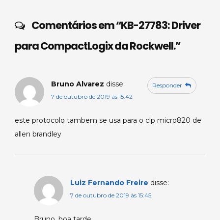
A
s
b
dI
p
o
n
Comentários em “
KB-27783: Driver
p
o
para CompactLogix da Rockwell.
”
k
Bruno Alvarez
disse:
Responder
7 de outubro de 2019 às 15:42
este protocolo tambem se usa para o clp micro820 de
allen brandley
Luiz Fernando Freire
disse:
7 de outubro de 2019 às 15:45
Bruno, boa tarde.