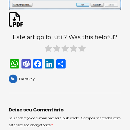
Este artigo foi útil? Was this helpful?
W
T
F
Li
S
h
e
a
n
h
a
Hardkey
a
c
k
ar
ts
m
e
e
e
A
s
b
dI
p
o
n
Deixe seu Comentário
p
o
Seu endereço de e-mail não será publicado. Campos marcados com
asterisco são obrigatórios
*
k