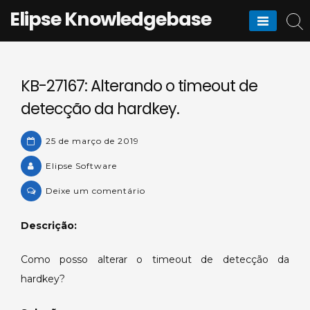
Skip
Elipse Knowledgebase
to
content
KB-27167: Alterando o timeout de
detecção da hardkey.
25 de março de 2019
Elipse Software
on
Deixe um comentário
KB-
27167:
Descrição:
Alterando
o
Como posso alterar o timeout de detecção da
timeout
hardkey?
de
detecção