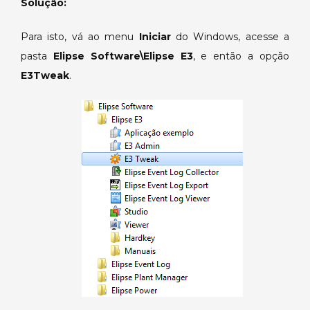
Solução:
da
hardkey.
Para isto, vá ao menu
Iniciar
do Windows, acesse a
pasta
Elipse Software\Elipse E3
, e então a opção
E3Tweak
.