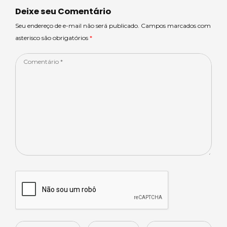
p
o
n
Deixe seu Comentário
p
o
Seu endereço de e-mail não será publicado. Campos marcados com
asterisco são obrigatórios
*
k
Comentário
*