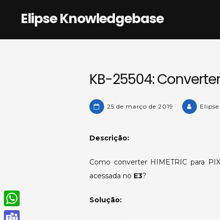
Skip
Elipse Knowledgebase
to
content
KB-25504: Converten
25 de março de 2019
Elips
Descrição:
Como converter HIMETRIC para PIX
acessada no
E3
?
Solução:
W