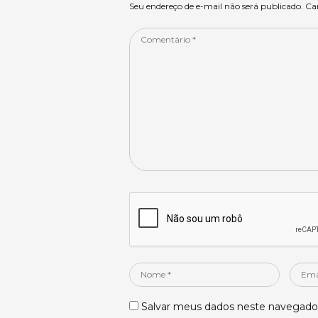
p
o
Seu endereço de e-mail não será publicado. C
k
Comentário
*
Nome
Email
*
*
Salvar meus dados neste navegador