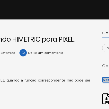
Ca
do HIMETRIC para PIXEL.
on
e Software
Deixe um comentário
KB-
25504:
Ca
Convertendo
HIMETRIC
Sc
EL quando a função correspondente não pode ser
para
PIXEL.