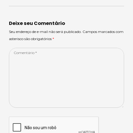
ts
m
e
e
e
A
s
b
dI
p
o
n
Deixe seu Comentário
p
o
Seu endereço de e-mail não será publicado. Campos marcados com
asterisco são obrigatórios
*
k
Comentário
*