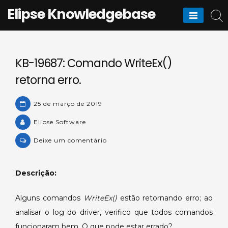
Skip
Elipse Knowledgebase
to
content
KB-19687: Comando WriteEx()
retorna erro.
25 de março de 2019
Elipse Software
on
Deixe um comentário
KB-
19687:
Descrição:
Comando
WriteEx()
Alguns comandos
WriteEx()
estão retornando erro; ao
retorna
analisar o log do driver, verifico que todos comandos
erro.
funcionaram bem. O que pode estar errado?