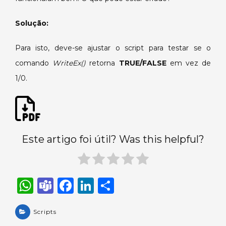
Solução:
Para isto, deve-se ajustar o script para testar se o
comando
WriteEx()
retorn
a
TRUE/FALSE
em vez de
1/0.
Este artigo foi útil? Was this helpful?
W
T
F
Li
S
h
e
a
n
h
a
Scripts
a
c
k
ar