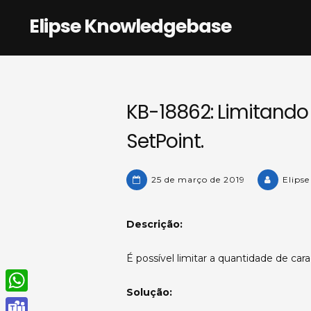
Skip
Elipse Knowledgebase
to
content
KB-18862: Limitando
SetPoint.
25 de março de 2019
Elips
Descrição:
É possível limitar a quantidade de car
Solução:
W