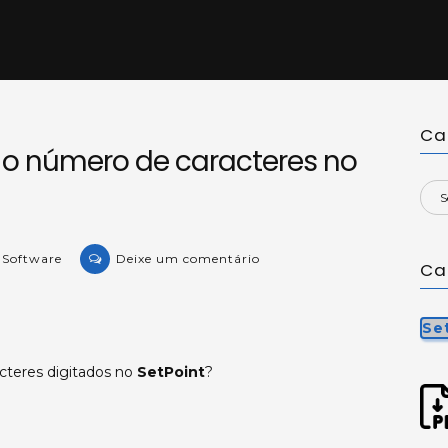
Ca
 o número de caracteres no
on
e Software
Deixe um comentário
Ca
KB-
18862:
Limitando
Se
o
acteres digitados no
SetPoint
?
número
de
caracteres
no