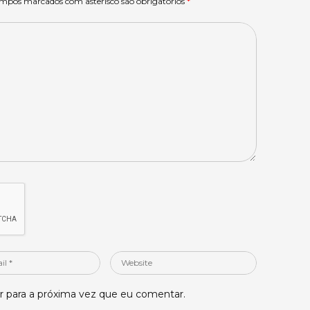
ampos marcados com asterisco são obrigatórios
*
Website
 para a próxima vez que eu comentar.