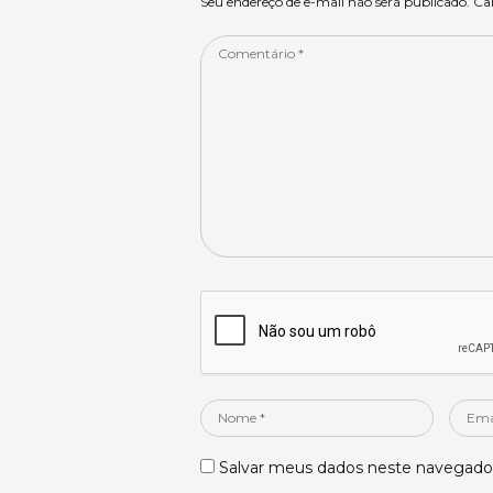
p
o
Seu endereço de e-mail não será publicado. C
k
Comentário
*
Nome
Email
*
*
Salvar meus dados neste navegador