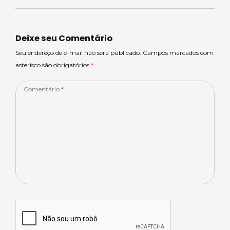
ts
m
e
e
e
A
s
b
dI
p
o
n
Deixe seu Comentário
p
o
Seu endereço de e-mail não será publicado. Campos marcados com
asterisco são obrigatórios
*
k
Comentário
*