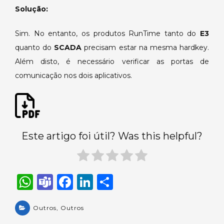
em
Solução:
um
mesmo
Sim. No entanto, os produtos RunTime tanto do
E3
computador.
quanto do
SCADA
precisam estar na mesma hardkey.
Além disto, é necessário verificar as portas de
comunicação nos dois aplicativos.
Este artigo foi útil? Was this helpful?
W
T
F
Li
S
h
e
a
n
h
a
Outros
a
,
Outros
c
k
ar