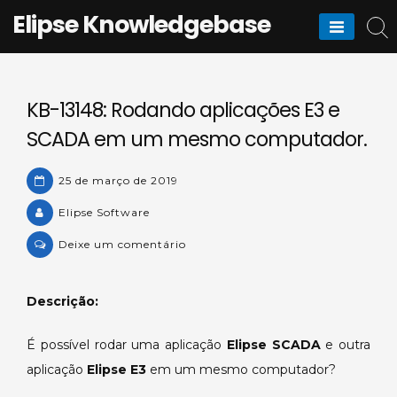
Skip
Elipse Knowledgebase
to
content
KB-13148: Rodando aplicações E3 e
SCADA em um mesmo computador.
25 de março de 2019
Elipse Software
on
Deixe um comentário
KB-
13148:
Descrição:
Rodando
aplicações
É possível rodar uma aplicação
Elipse SCADA
e outra
E3
aplicação
Elipse E3
em um mesmo computador?
e
SCADA