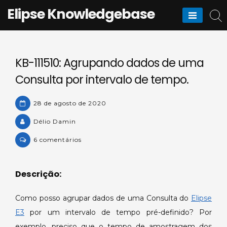
Skip
Elipse Knowledgebase
to
content
KB-111510: Agrupando dados de uma
Consulta por intervalo de tempo.
28 de agosto de 2020
Délio Damin
em
6 comentários
KB-
111510:
Descrição:
Agrupando
dados
Como posso agrupar dados de uma Consulta do
Elipse
de
uma
E3
por um intervalo de tempo pré-definido? Por
Consulta
exemplo, preciso que o tempo de amostragem dos