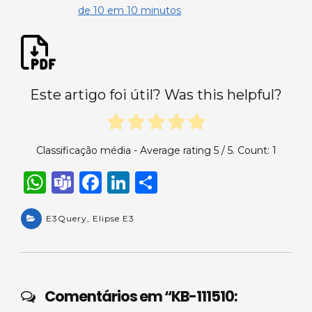
de 10 em 10 minutos
Este artigo foi útil? Was this helpful?
Classificação média - Average rating
5
/ 5. Count:
1
W
T
F
Li
S
h
e
a
n
h
a
E3Query
a
,
Elipse E3
c
k
ar
ts
m
e
e
e
A
s
b
dI
p
o
n
Comentários em “
KB-111510: