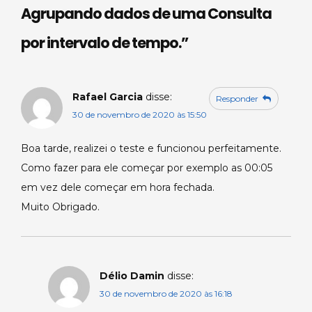
p
o
Agrupando dados de uma Consulta
k
por intervalo de tempo.
”
Rafael Garcia
disse:
Responder
30 de novembro de 2020 às 15:50
Boa tarde, realizei o teste e funcionou perfeitamente.
Como fazer para ele começar por exemplo as 00:05
em vez dele começar em hora fechada.
Muito Obrigado.
Délio Damin
disse:
30 de novembro de 2020 às 16:18