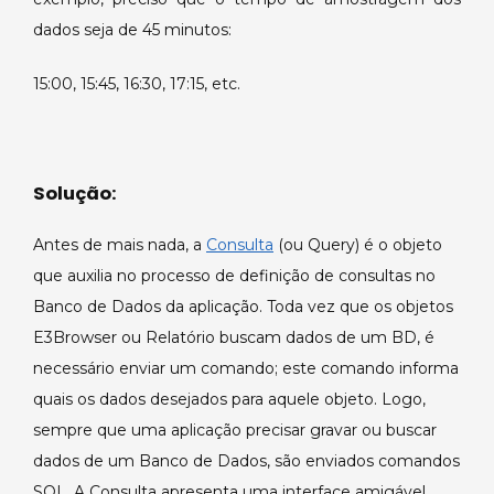
por
dados seja de 45 minutos:
intervalo
de
15:00, 15:45, 16:30, 17:15, etc.
tempo.
Solução:
Antes de mais nada, a
Consulta
(ou Query) é o objeto
que auxilia no processo de definição de consultas no
Banco de Dados da aplicação. Toda vez que os objetos
E3Browser ou Relatório buscam dados de um BD, é
necessário enviar um comando; este comando informa
quais os dados desejados para aquele objeto. Logo,
sempre que uma aplicação precisar gravar ou buscar
dados de um Banco de Dados, são enviados comandos
SQL. A Consulta apresenta uma interface amigável,