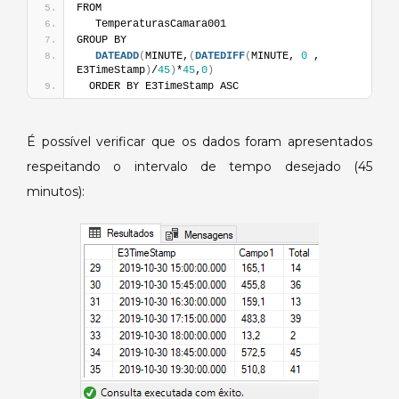
FROM
   TemperaturasCamara001
GROUP BY
DATEADD
(
MINUTE,
(
DATEDIFF
(
MINUTE, 
0
 , 
E3TimeStamp
)
/
45
)
*
45
,
0
)
  ORDER BY E3TimeStamp ASC
É possível verificar que os dados foram apresentados
respeitando o intervalo de tempo desejado (45
minutos):