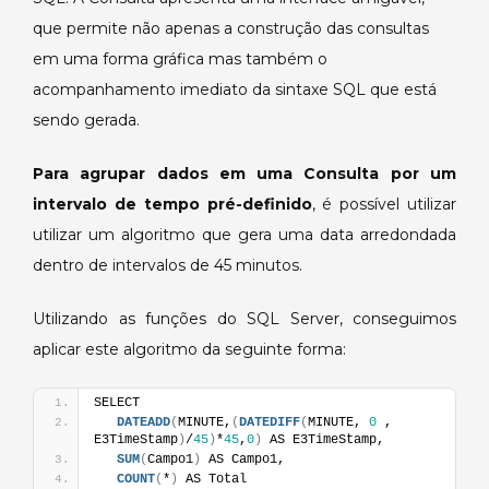
que permite não apenas a construção das consultas
em uma forma gráfica mas também o
acompanhamento imediato da sintaxe SQL que está
sendo gerada.
Para agrupar dados em uma Consulta por um
intervalo de tempo pré-definido
, é possível utilizar
utilizar um algoritmo que gera uma data arredondada
dentro de intervalos de 45 minutos.
Utilizando as funções do SQL Server, conseguimos
aplicar este algoritmo da seguinte forma:
SELECT
DATEADD
(
MINUTE,
(
DATEDIFF
(
MINUTE, 
0
 , 
E3TimeStamp
)
/
45
)
*
45
,
0
)
 AS E3TimeStamp, 
SUM
(
Campo1
)
 AS Campo1,
COUNT
(
*
)
 AS Total