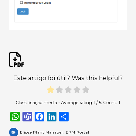
Este artigo foi útil? Was this helpful?
Classificação média - Average rating
1
/ 5. Count:
1
W
T
F
Li
S
h
e
a
n
h
a
Elipse Plant Manager
a
c
k
,
EPM Portal
ar