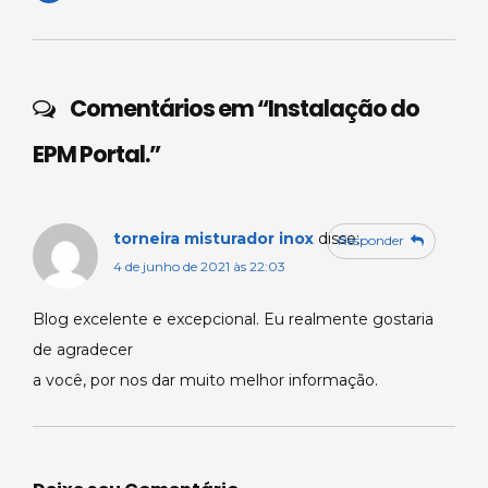
ts
m
e
e
e
A
s
b
dI
p
o
n
Comentários em “
Instalação do
p
o
EPM Portal.
”
k
torneira misturador inox
disse:
Responder
4 de junho de 2021 às 22:03
Blog excelente e excepcional. Eu realmente gostaria
de agradecer
a você, por nos dar muito melhor informação.