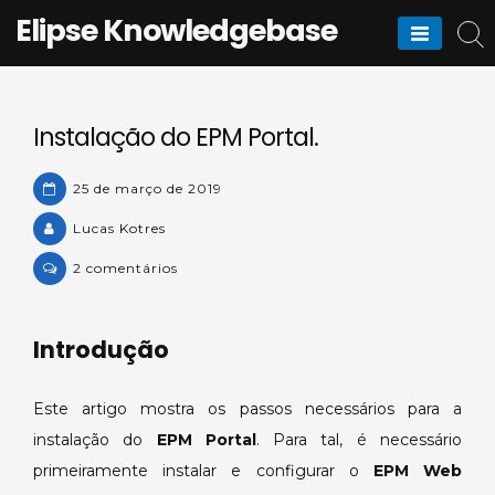
Skip
Elipse Knowledgebase
to
content
Instalação do EPM Portal.
25 de março de 2019
Lucas Kotres
em
2 comentários
Instalação
do
Introdução
EPM
Portal.
Este artigo mostra os passos necessários para a
instalação do
EPM Portal
. Para tal, é necessário
primeiramente instalar e configurar o
EPM Web