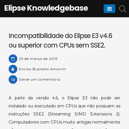
Skip
Elipse Knowledgebase
to
content
Incompatibilidade do Elipse E3 v4.6
ou superior com CPUs sem SSE2.
25 de março de 2019
Enrico Busnello Amorim
on
Deixe um comentário
Incompatibilidade
do
A partir da versão 4.6, o Elipse E3 não pode ser
Elipse
instalado ou executado em CPUs que não possuam as
E3
v4.6
instruções SSE2 (Streaming SIMD Extensions 2).
ou
Computadores com CPUs muito antigas normalmente
superior