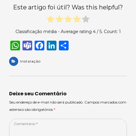
Este artigo foi útil? Was this helpful?
Classificação média - Average rating
4
/ 5. Count:
1
W
T
F
Li
S
h
e
a
n
h
a
Instalação
a
c
k
ar
ts
m
e
e
e
A
s
b
dI
p
o
n
Deixe seu Comentário
p
o
Seu endereço de e-mail não será publicado. Campos marcados com
asterisco são obrigatórios
*
k
Comentário
*