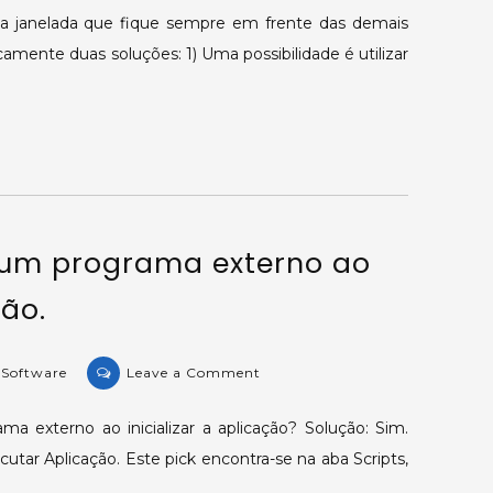
31728:
la janelada que fique sempre em frente das demais
Abrindo
icamente duas soluções: 1) Uma possibilidade é utilizar
uma
tela
janelada
para
que
fique
sempre
 um programa externo ao
na
frente
ção.
das
demais.
on
 Software
Leave a Comment
KB-
34908:
ma externo ao inicializar a aplicação? Solução: Sim.
Abrindo
ecutar Aplicação. Este pick encontra-se na aba Scripts,
um