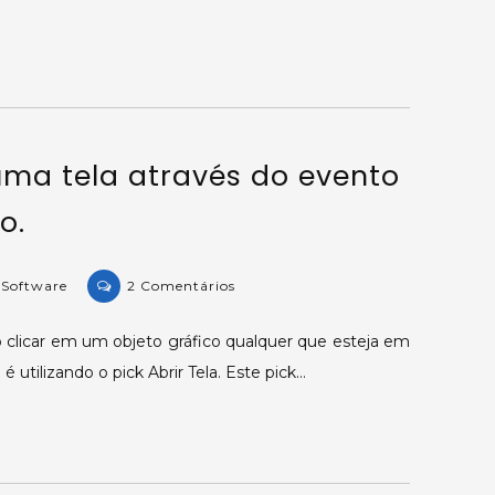
programa
externo
ao
inicializar
a
aplicação.
uma tela através do evento
o.
on
 Software
2 Comentários
KB-
29156:
ao clicar em um objeto gráfico qualquer que esteja em
Abrindo
 utilizando o pick Abrir Tela. Este pick…
uma
tela
através
do
evento