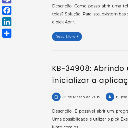
h
Descrição: Como posso abrir uma te
T
telas? Solução: Para isto, existem bas
a
e
F
o pick Abrir…
t
a
a
L
s
m
Read More
c
i
A
S
s
e
n
p
h
b
k
p
a
o
KB-34908: Abrindo
e
r
o
d
inicializar a aplica
e
k
I
n
25 de March de 2019
Elipse
Descrição: É possível abrir um progra
Uma possibilidade é utilizar o pick Ex
junto com os…