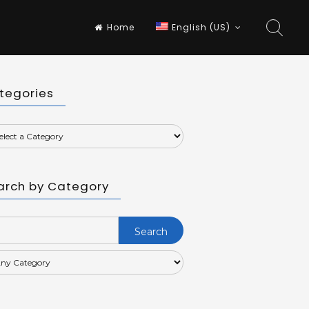
Home
English (US)
tegories
arch by Category
rch