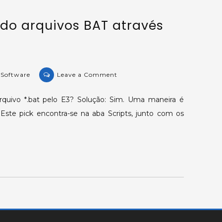
Click
do arquivos BAT através
de
outro
objeto.
on
 Software
Leave a Comment
KB-
29093:
rquivo *.bat pelo E3? Solução: Sim. Uma maneira é
Executando
. Este pick encontra-se na aba Scripts, junto com os
arquivos
BAT
através
do
Elipse
E3.