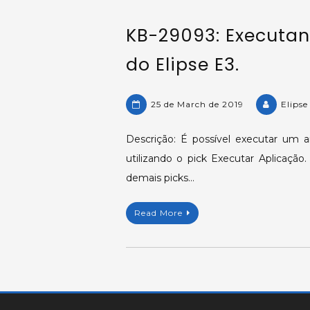
KB-29093: Executan
do Elipse E3.
25 de March de 2019
Elipse
Descrição: É possível executar um a
utilizando o pick Executar Aplicação
demais picks…
Read More