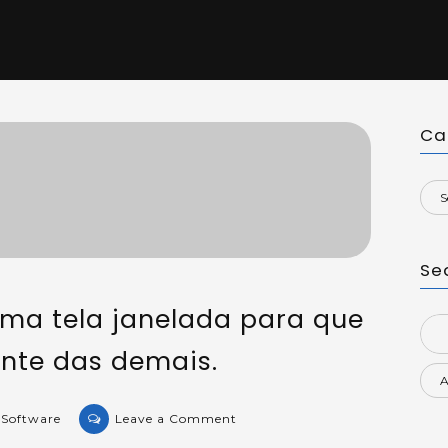
Ca
Se
uma tela janelada para que
Sea
ente das demais.
for:
on
 Software
Leave a Comment
KB-