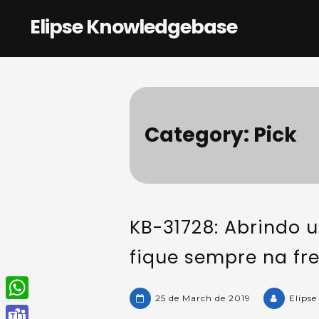
Skip
Elipse Knowledgebase
to
content
Category:
Pick
KB-31728: Abrindo 
fique sempre na fr
25 de March de 2019
Elipse
W