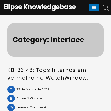
Skip
Elipse Knowledgebase
to
content
Category:
Interface
KB-33148: Tags Internos em
vermelho no WatchWindow.
25 de March de 2019
Elipse Software
on
Leave a Comment