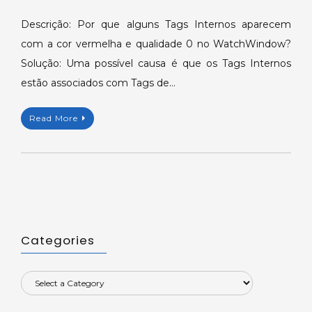
KB-
33148:
Descrição: Por que alguns Tags Internos aparecem
Tags
com a cor vermelha e qualidade 0 no WatchWindow?
Internos
Solução: Uma possível causa é que os Tags Internos
em
estão associados com Tags de…
vermelho
no
Read More
WatchWindow.
Categories