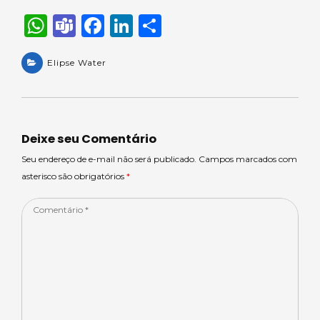
W
T
F
Li
S
h
e
a
n
h
a
Elipse Water
a
c
k
ar
ts
m
e
e
e
A
s
b
dI
p
o
n
Deixe seu Comentário
p
o
Seu endereço de e-mail não será publicado. Campos marcados com
asterisco são obrigatórios
*
k
Comentário
*