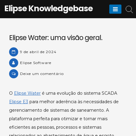
Skip
Elipse Knowledgebase
to
content
Elipse Water: uma visão geral.
9 de abril de 2024
Elipse Software
on
Deixe um comentário
Elipse
Water:
O
Elipse Water
é uma evolução do sistema SCADA
uma
Elipse E3
para melhor aderência às necessidades de
visão
geral.
gerenciamento de sistemas de saneamento. A
plataforma perfeita para otimizar e tornar mais
eficientes as pessoas, processos e sistemas
relacionados ao abastecimento de água e esgoto