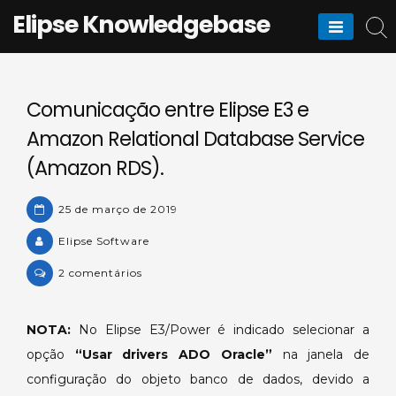
Skip
Elipse Knowledgebase
to
content
Comunicação entre Elipse E3 e
Amazon Relational Database Service
(Amazon RDS).
25 de março de 2019
Elipse Software
em
2 comentários
Comunicação
entre
NOTA:
No Elipse E3/Power é indicado selecionar a
Elipse
opção
“Usar drivers ADO Oracle”
na janela de
E3
e
configuração do objeto banco de dados, devido a