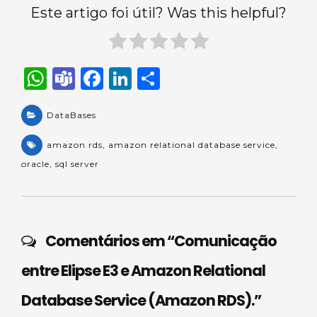
Este artigo foi útil? Was this helpful?
W
T
F
Li
S
h
e
a
n
h
a
DataBases
a
c
k
ar
ts
m
e
e
e
amazon rds
,
amazon relational database service
,
A
s
b
dI
oracle
,
sql server
p
o
n
p
o
k
Comentários em “
Comunicação
entre Elipse E3 e Amazon Relational
Database Service (Amazon RDS).
”