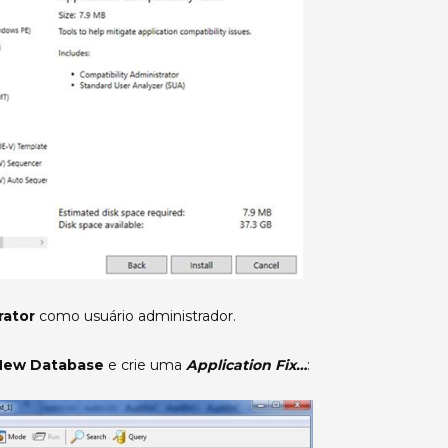
rator
como usuário administrador.
New Database
e crie uma
Application Fix…
: