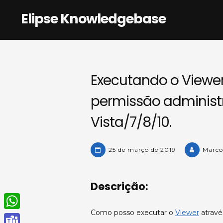
Skip
Elipse Knowledgebase
to
content
Executando o Viewe
permissão administ
Vista/7/8/10.
25 de março de 2019
Marco
Descrição:
Como posso executar o
Viewer
atravé
W