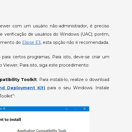
sem
permissão
administrativa
iewer com um usuário não-administrador, é preciso
no
Windows
 de verificação de usuários do Windows (UAC); porém,
Vista/7/8/10.
namento do
Elipse E3
, esta opção não é recomendada.
 para certos programas. Para isto, deve-se criar um
o Viewer. Para isto, siga este procedimento:
atibility Toolkit
. Para instalá-lo, realize o download
d Deployment Kit)
para o seu Windows. Instale
oolkit”: