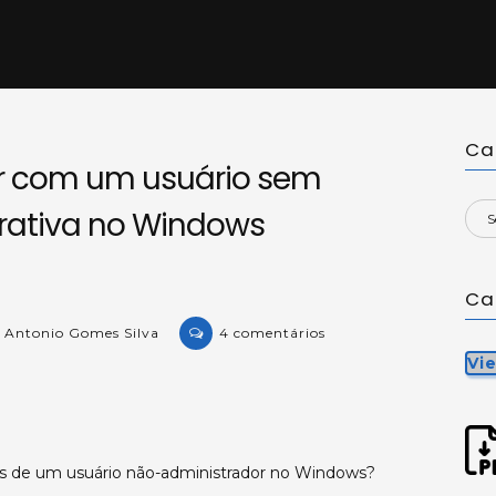
Ca
r com um usuário sem
rativa no Windows
Ca
em
 Antonio Gomes Silva
4 comentários
Executando
Vi
o
Viewer
com
um
s de um usuário não-administrador no Windows?
usuário