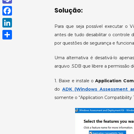
h
T
Solução:
a
e
F
t
Para que seja possível executar o V
a
a
L
antes de tudo desabilitar o controle
s
m
c
i
por questões de segurança e funcio
A
S
s
e
n
p
h
Uma alternativa é desativá-lo apenas
b
k
p
a
arquivo .SDB que libere a permissão d
o
e
r
o
d
1. Baixe e instale o
Application Comp
e
k
do
ADK (Windows Assessment an
I
somente o “Application Compatibility T
n