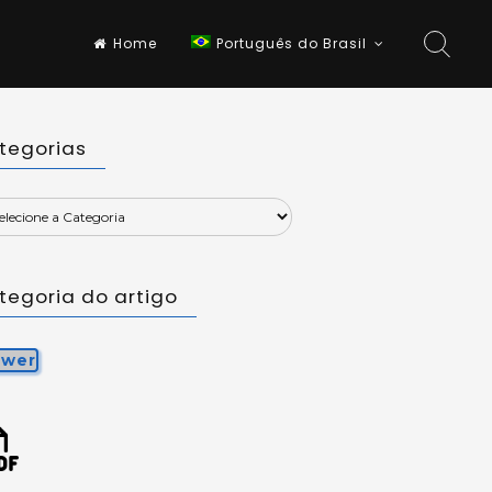
Home
Português do Brasil
tegorias
tegoria do artigo
ewer