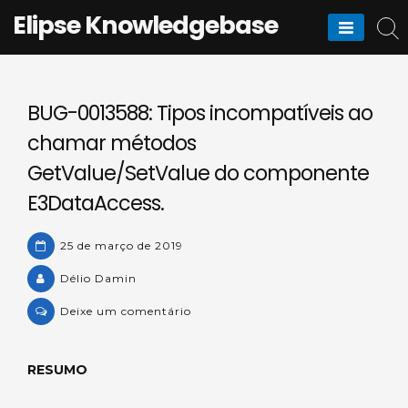
Skip
Elipse Knowledgebase
to
content
BUG-0013588: Tipos incompatíveis ao
chamar métodos
GetValue/SetValue do componente
E3DataAccess.
25 de março de 2019
Délio Damin
on
Deixe um comentário
BUG-
0013588:
RESUMO
Tipos
incompatíveis