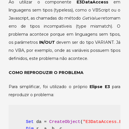
Ao utilizar o componente
E3DataAccess
em
ao
linguagens sem tipos (typeless), como o VBScript ou o
chamar
métodos
Javascript, as chamadas do método
GetValue
retornam
GetValue/SetValue
erro de tipos incompatíveis (type mismatch). O
do
problema acontece porque em linguagens sem tipos,
componente
os parâmetros
IN/OUT
devem ser do tipo VARIANT. Já
E3DataAccess.
no VBA, por exemplo, onde as variáveis possuem tipos
definidos, este problema não acontece.
COMO REPRODUZIR O PROBLEMA
Para simplificar, foi utilizado o próprio
Elipse E3
para
reproduzir o problema:
Set 
da = 
CreateObject
(
"E3DataAccess.E3D
Dim 
r, a, b, c
