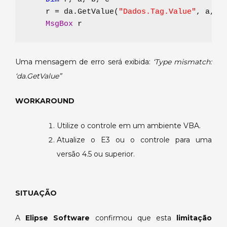
    r = da.GetValue(
"Dados.Tag.Value"
, a, b,
MsgBox 
r    
Uma mensagem de erro será exibida:
‘Type mismatch:
‘da.GetValue”
WORKAROUND
Utilize o controle em um ambiente VBA.
Atualize o E3 ou o controle para uma
versão 4.5 ou superior.
SITUAÇÃO
A
Elipse Software
confirmou que esta
limitação