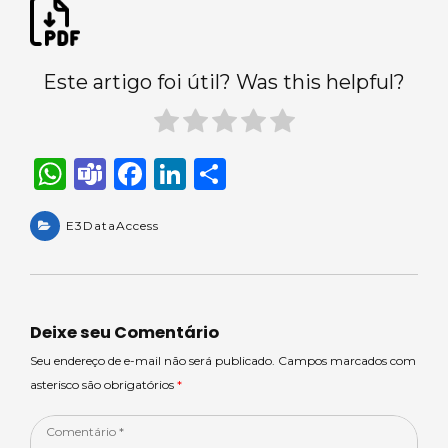
Este artigo foi útil? Was this helpful?
W
T
F
Li
S
h
e
a
n
h
a
E3DataAccess
a
c
k
ar
ts
m
e
e
e
A
s
b
dI
p
o
n
Deixe seu Comentário
p
o
Seu endereço de e-mail não será publicado. Campos marcados com
asterisco são obrigatórios
*
k
Comentário