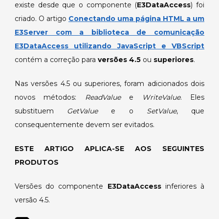
existe desde que o componente (
E3DataAccess
) foi
criado. O artigo
Conectando uma página HTML a um
E3Server com a biblioteca de comunicação
E3DataAccess utilizando JavaScript e VBScript
contém a correção para
versões 4.5
ou
superiores
.
Nas versões 4.5 ou superiores, foram adicionados dois
novos métodos:
ReadValue
e
WriteValue
. Eles
substituem
GetValue
e o
SetValue
, que
consequentemente devem ser evitados.
ESTE ARTIGO APLICA-SE AOS SEGUINTES
PRODUTOS
Versões do componente
E3DataAccess
inferiores à
versão 4.5.