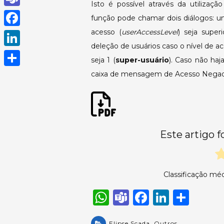
Isto é possível através da utilizaç
h
T
função pode chamar dois diálogos: um
a
e
acesso (
userAccessLevel
) seja super
F
t
deleção de usuários caso o nível de ac
a
a
L
s
seja 1 (
super-usuário
). Caso não ha
m
c
i
caixa de mensagem de Acesso Negad
A
S
s
e
n
p
h
b
k
p
a
o
e
r
o
Este artigo f
d
e
k
I
n
Classificação méd
W
T
F
Li
S
h
e
a
n
h
Elipse Scada
,
Outros