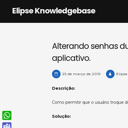
Skip
Elipse Knowledgebase
to
content
Alterando senhas d
aplicativo.
25 de março de 2019
Elips
Descrição:
Como permitir que o usuário troque d
Solução:
W