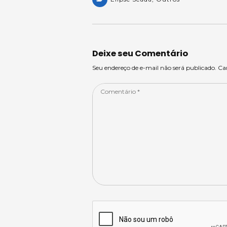
a
a
c
k
ar
ts
m
e
e
e
A
s
b
dI
p
o
n
Deixe seu Comentário
p
o
Seu endereço de e-mail não será publicado. C
k
Comentário
*