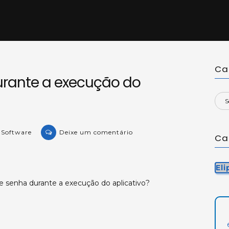
Ca
urante a execução do
on
e Software
Deixe um comentário
Ca
Alterando
senhas
durante
El
a
e senha durante a execução do aplicativo?
execução
do
aplicativo.