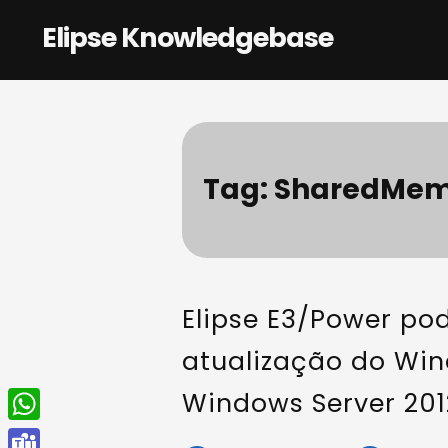
Skip
Elipse Knowledgebase
to
content
Tag:
SharedMem
Elipse E3/Power po
atualização do Win
Windows Server 2012
W