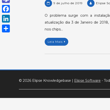
9 de julho de 2019
Elipse S
h
T
a
e
O problema surge com a instalaçã
F
t
atualização dia 3 de Janeiro de 2018
a
a
L
s
nos chips…
m
c
i
A
S
s
e
Leia Mais
n
p
h
b
k
p
a
o
e
r
o
d
e
k
I
© 2026 Elipse Knowledgebase
|
Elipse Software
- Tod
n