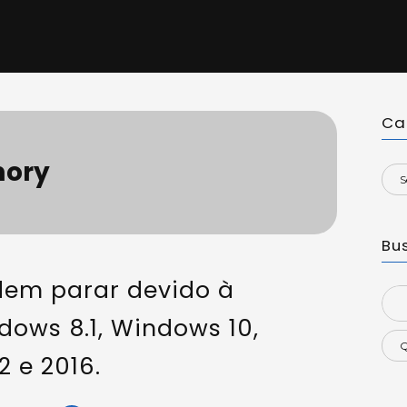
Ca
ory
Bu
dem parar devido à
Sea
dows 8.1, Windows 10,
for:
 e 2016.