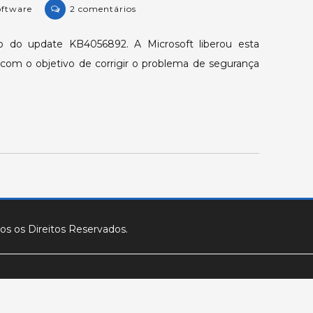
em
oftware
2 comentários
Elipse
E3/Power
o do update KB4056892. A Microsoft liberou esta
podem
, com o objetivo de corrigir o problema de segurança
parar
devido
à
atualização
do
Windows
8.1,
Windows
10,
Windows
os os Direitos Reservados.
Server
2012
e
2016.