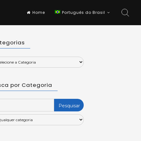
Home
Português do Brasil
tegorias
sca por Categoria
rch