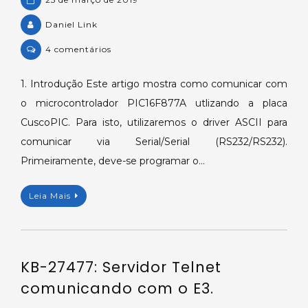
Daniel Link
em
4 comentários
Comunicando
com
1. Introdução Este artigo mostra como comunicar com
o
o microcontrolador PIC16F877A utlizando a placa
microcontrolador
CuscoPIC. Para isto, utilizaremos o driver ASCII para
PIC16F877A
comunicar via Serial/Serial (RS232/RS232).
através
Primeiramente, deve-se programar o…
da
placa
CuscoPIC.
Leia Mais
KB-27477: Servidor Telnet
comunicando com o E3.