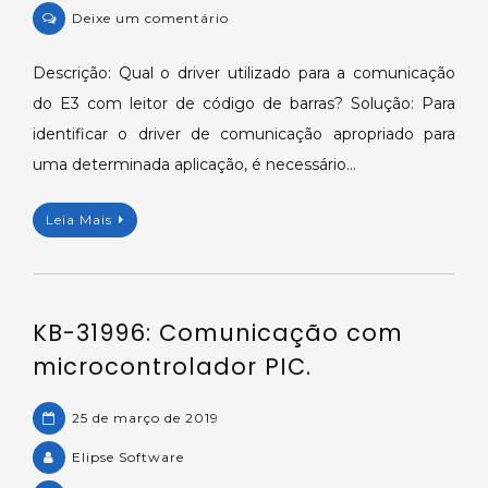
on
Deixe um comentário
KB-
34187:
Descrição: Qual o driver utilizado para a comunicação
Driver
do E3 com leitor de código de barras? Solução: Para
para
identificar o driver de comunicação apropriado para
leitor
uma determinada aplicação, é necessário…
de
código
Leia Mais
de
barras.
KB-31996: Comunicação com
microcontrolador PIC.
25 de março de 2019
Elipse Software