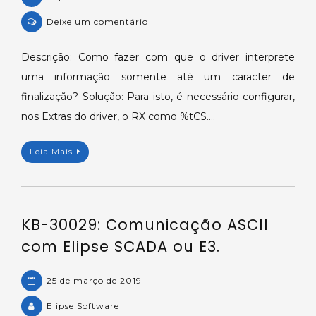
on
Deixe um comentário
KB-
29714:
Descrição: Como fazer com que o driver interprete
Interpretando
uma informação somente até um caracter de
informação
finalização? Solução: Para isto, é necessário configurar,
até
nos Extras do driver, o RX como %tCS.…
caracter
de
Leia Mais
finalização.
KB-30029: Comunicação ASCII
com Elipse SCADA ou E3.
25 de março de 2019
Elipse Software