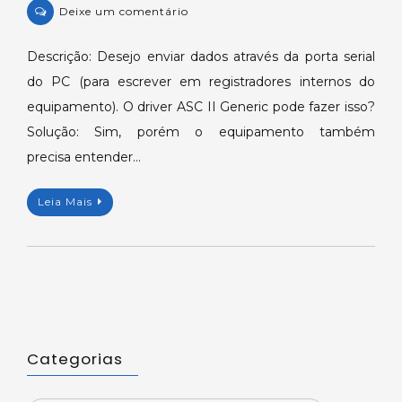
on
Deixe um comentário
KB-
26825:
Descrição: Desejo enviar dados através da porta serial
Enviando
do PC (para escrever em registradores internos do
dados
equipamento). O driver ASC II Generic pode fazer isso?
pela
Solução: Sim, porém o equipamento também
porta
precisa entender…
serial
do
computador.
Leia Mais
Categorias