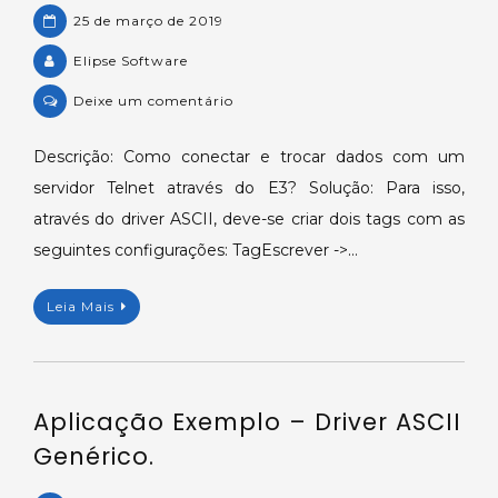
25 de março de 2019
Elipse Software
on
Deixe um comentário
KB-
27477:
Descrição: Como conectar e trocar dados com um
Servidor
servidor Telnet através do E3? Solução: Para isso,
Telnet
através do driver ASCII, deve-se criar dois tags com as
comunicando
seguintes configurações: TagEscrever ->…
com
o
Leia Mais
E3.
Aplicação Exemplo – Driver ASCII
Genérico.