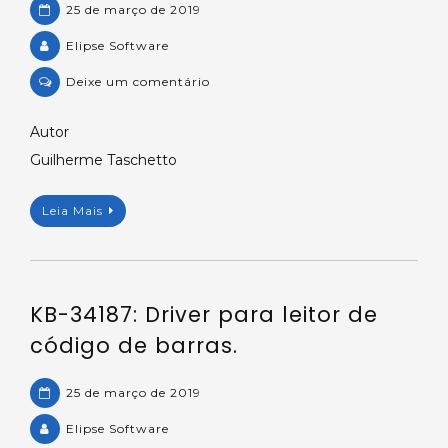
25 de março de 2019
Elipse Software
on
Deixe um comentário
Aplicação
Exemplo
Autor
–
Guilherme Taschetto
Driver
ASCII
Leia Mais
Genérico.
KB-34187: Driver para leitor de
código de barras.
25 de março de 2019
Elipse Software