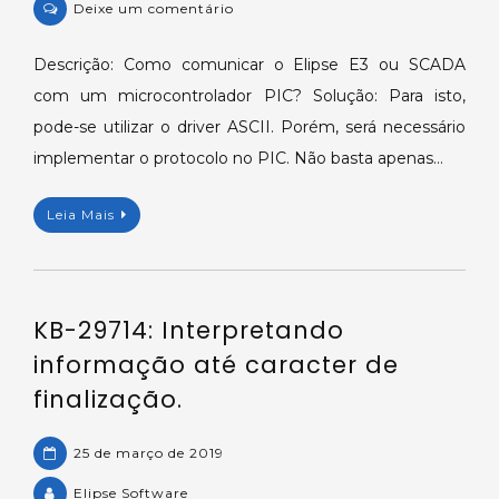
on
Deixe um comentário
KB-
31996:
Descrição: Como comunicar o Elipse E3 ou SCADA
Comunicação
com um microcontrolador PIC? Solução: Para isto,
com
pode-se utilizar o driver ASCII. Porém, será necessário
microcontrolador
implementar o protocolo no PIC. Não basta apenas…
PIC.
Leia Mais
KB-29714: Interpretando
informação até caracter de
finalização.
25 de março de 2019
Elipse Software