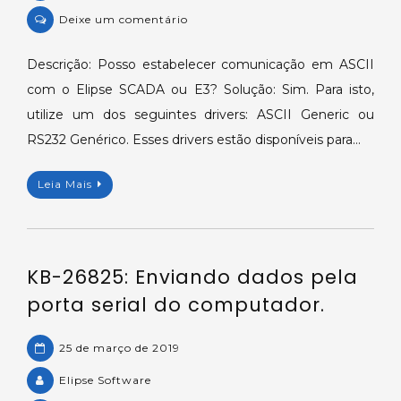
on
Deixe um comentário
KB-
30029:
Descrição: Posso estabelecer comunicação em ASCII
Comunicação
com o Elipse SCADA ou E3? Solução: Sim. Para isto,
ASCII
utilize um dos seguintes drivers: ASCII Generic ou
com
RS232 Genérico. Esses drivers estão disponíveis para…
Elipse
SCADA
Leia Mais
ou
E3.
KB-26825: Enviando dados pela
porta serial do computador.
25 de março de 2019
Elipse Software