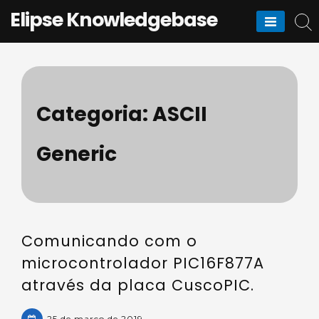
Skip
Elipse Knowledgebase
to
content
Categoria:
ASCII
Generic
Comunicando com o
microcontrolador PIC16F877A
através da placa CuscoPIC.
25 de março de 2019